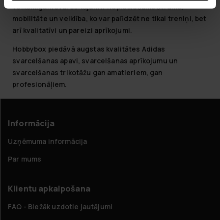
Veiksmīgam svarceltājam ir nepieciešams ātrums,
mobilitāte un veiklība, ko var palīdzēt ne tikai treniņi, bet
arī kvalitatīvi un pareizi aprīkojumi.
Hobbybox piedāvā augstas kvalitātes Adidas
svarcelšanas apavi, svarcelšanas aprīkojumu un
svarcelšanas trikotāžu gan amatieriem, gan
profesionāļiem.
Informācija
Uzņēmuma informācija
Par mums
Klientu apkalpošana
FAQ - Biežāk uzdotie jautājumi