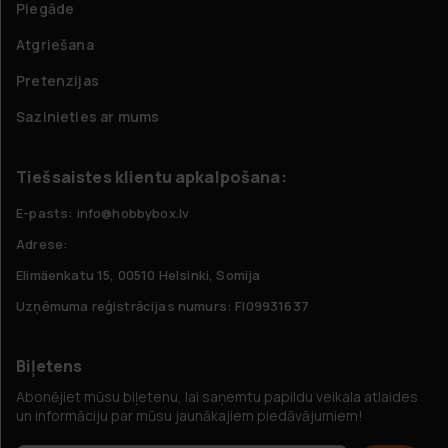
Piegāde
Atgriešana
Pretenzijas
Sazinieties ar mums
Tiešsaistes klientu apkalpošana:
E-pasts: info@hobbybox.lv
Adrese:
Elimäenkatu 15, 00510 Helsinki, Somija
Uzņēmuma reģistrācijas numurs: FI09931637
Biļetens
Abonējiet mūsu biļetenu, lai saņemtu papildu veikala atlaides
un informāciju par mūsu jaunākajiem piedāvājumiem!