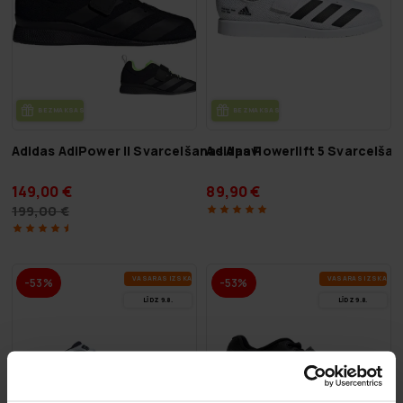
BEZ­MAK­SAS PIE­GĀ­DE
BEZ­MAK­SAS PIE­GĀ­DE
Adidas AdiPower II Svarcelšanas Apavi
Adidas Powerlift 5 Svarcelšan
149,00 €
89,90 €
199,00 €
VA­SA­RAS IZ­SKA­ŅA
VA­SA­RAS IZ­SKA­ŅA
-53%
-53%
LĪDZ 9.8.
LĪDZ 9.8.