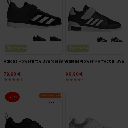
BEZ­MAK­SAS PIE­GĀ­DE
BEZ­MAK­SAS PIE­GĀ­DE
Adidas Powerlift 4 Svarcelšanas Apavi
Adidas Power Perfect III Svar
79,90 €
99,90 €
VA­SA­RAS IZ­SKA­ŅA
-25%
LĪDZ 9.8.