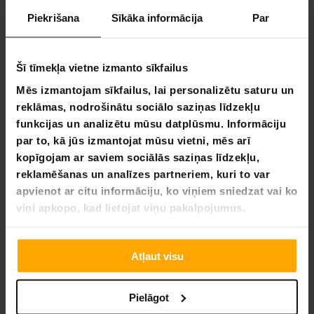
Piekrišana
Sīkāka informācija
Par
Šī tīmekļa vietne izmanto sīkfailus
BEZ­MAK­SAS PIE­GĀ­DE
BEZ­MAK­SAS PIE­GĀ­DE
Mēs izmantojam sīkfailus, lai personalizētu saturu un
Nordcore Svarcelšanas Apavi Core, Balta
Nordcore Svarcelšanas Apavi 
reklāmas, nodrošinātu sociālo saziņas līdzekļu
funkcijas un analizētu mūsu datplūsmu. Informāciju
59,90 €
59,90 €
par to, kā jūs izmantojat mūsu vietni, mēs arī
129,00 €
129,00 €
kopīgojam ar saviem sociālās saziņas līdzekļu,
reklamēšanas un analīzes partneriem, kuri to var
apvienot ar citu informāciju, ko viņiem sniedzat vai ko
viņi apkopo, kad lietojat viņu pakalpojumus.
Lapa 1 no 1
Svarcelšana
Atļaut visu
Svarcelšana ir spēka un tehnoloģiju prasīga sporta
veida.
Pielāgot