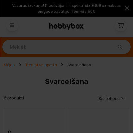
Vasaras izskaņa! Piedāvājumi ir spēkā līdz 9.8. Bezmaksas
piegāde pasūtījumiem virs 50€
Produkti
Mājas
Treniņi un sports
Svarcelšana
Svarcelšana
6 produkti
Kārtot pēc