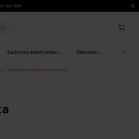
em virs 50€
Sadzīves elektronika
Mēbeles
Instrume
na
Elastīgas maksājumu metodes
ta