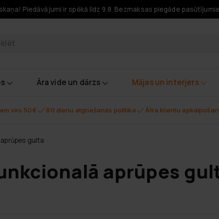
skaņa! Piedāvājumi ir spēkā līdz 9.8. Bezmaksas piegāde pasūtījumi
odukti
es
Āra vide un dārzs
Mājas un interjers
em virs 50€
60 dienu atgriešanas politika
Ātra klientu apkalpoša
 aprūpes gulta
unkcionalā aprūpes gul