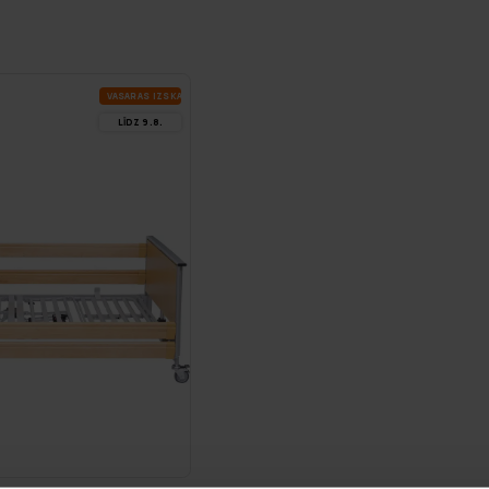
VA­SA­RAS IZ­SKA­ŅA
LĪDZ 9.8.
DE