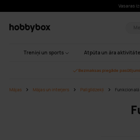
Vasaras iz
Pr
Treniņi un sports
Atpūta un āra aktivitāt
Bezmaksas piegāde pasūtījumi
Mājas
Mājas un interjers
Palīglīdzekļi
Funkcionalā
F