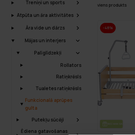
Treniņi un sports
viens produkts
Atpūta un āra aktivitātes
Āra vide un dārzs
-48%
Mājas un interjers
Palīglīdzekļi
Rollators
Ratiņkrēsls
Tualetes ratiņkrēsls
Funkcionalā aprūpes
gulta
Putekļu sūcēji
BEZ­MAK­SAS PIE­GĀ­
Ēdiena gatavošanas