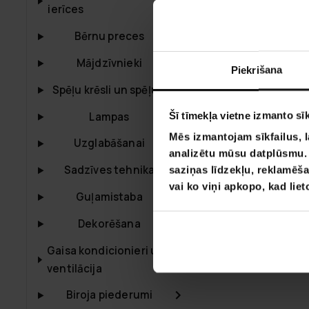
Arvo Elektris
ierīces
Mājas Aprūpe
Bērnu preces
90x200cm
Mājdzīvnieki
1499,00 €
Piekrišana
29
Spēļu krēsli un spēļu galdi
Šī tīmekļa vietne izmanto sīk
Lampas
Mēs izmantojam sīkfailus, l
Uzglabāšanai
analizētu mūsu datplūsmu. I
Sadzīves tehnika
saziņas līdzekļu, reklamēša
vai ko viņi apkopo, kad lie
Guļamistaba
Dekorēšana
Gaisa kondicionieri un
ventilācija
Biroja piederumi