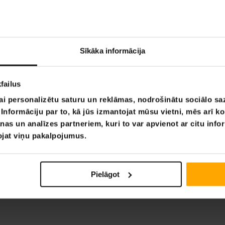
ki Regulējama
s Gulta Comfort
Sīkāka informācija
29,00 €
failus
Lapa 1 no 1
ai personalizētu saturu un reklāmas, nodrošinātu sociālo saz
nformāciju par to, kā jūs izmantojat mūsu vietni, mēs arī k
nas un analīzes partneriem, kuri to var apvienot ar citu info
tojat viņu pakalpojumus.
Pielāgot