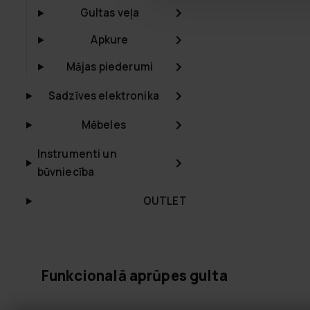
Gultas veļa
Apkure
Mājas piederumi
Sadzīves elektronika
Mēbeles
Instrumenti un
būvniecība
OUTLET
Funkcionalā aprūpes gulta