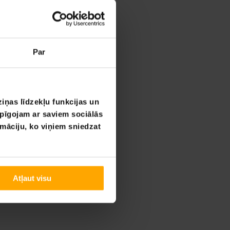
Par
iņas līdzekļu funkcijas un
opīgojam ar saviem sociālās
rmāciju, ko viņiem sniedzat
Atļaut visu