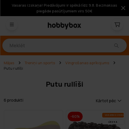
Vasaras izskaņa! Piedāvājumi ir spēkā līdz 9.8. Bezmaksas
piegāde pasūtījumiem virs 50€
Produkti
Mājas
Treniņi un sports
Vingrošanas aprīkojums
Putu rullīši
Putu rullīši
6 produkti
Kārtot pēc
VA­SA­RAS IZ­SKA­ŅA
-60%
LĪDZ 9.8.