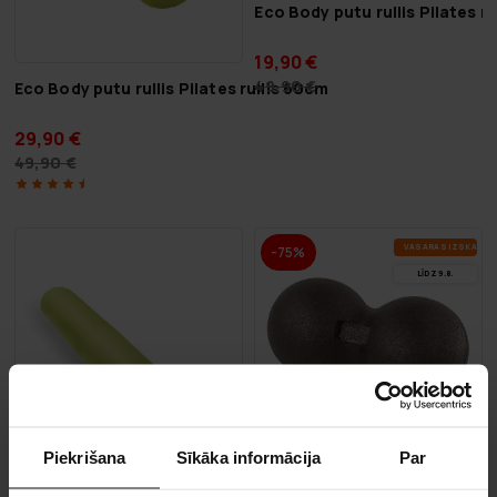
Eco Body putu rullis Pilates r
19,90 €
49,90 €
Eco Body putu rullis Pilates rullis 60cm
29,90 €
49,90 €
VA­SA­RAS IZ­SKA­ŅA
-75%
LĪDZ 9.8.
Piekrišana
Sīkāka informācija
Par
Eco Body Fascia DuoBall 12cm