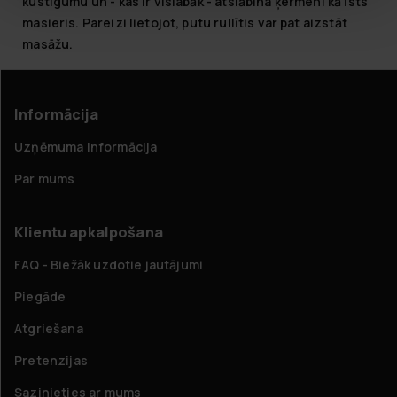
kustīgumu un - kas ir vislabāk - atslābina ķermeni kā īsts
masieris. Pareizi lietojot, putu rullītis var pat aizstāt
masāžu.
Informācija
Uzņēmuma informācija
Par mums
Klientu apkalpošana
FAQ - Biežāk uzdotie jautājumi
Piegāde
Atgriešana
Pretenzijas
Sazinieties ar mums