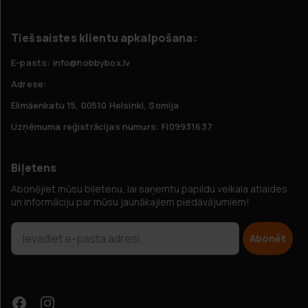
Tiešsaistes klientu apkalpošana:
E-pasts: info@hobbybox.lv
Adrese:
Elimäenkatu 15, 00510 Helsinki, Somija
Uzņēmuma reģistrācijas numurs: FI09931637
Biļetens
Abonējiet mūsu biļetenu, lai saņemtu papildu veikala atlaides
un informāciju par mūsu jaunākajiem piedāvājumiem!
Abonēt