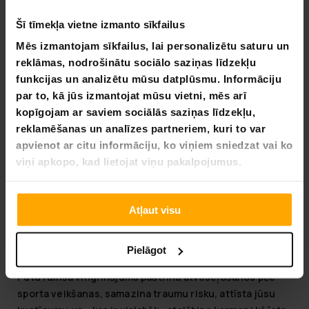
9,90 €
Šī tīmekļa vietne izmanto sīkfailus
Eco Body Putu Veltnīša Pilates Rullis 90cm
39,90 €
Mēs izmantojam sīkfailus, lai personalizētu saturu un
reklāmas, nodrošinātu sociālo saziņas līdzekļu
49,90 €
funkcijas un analizētu mūsu datplūsmu. Informāciju
par to, kā jūs izmantojat mūsu vietni, mēs arī
kopīgojam ar saviem sociālās saziņas līdzekļu,
reklamēšanas un analīzes partneriem, kuri to var
Lapa 1 no 1
apvienot ar citu informāciju, ko viņiem sniedzat vai ko
viņi apkopo, kad lietojat viņu pakalpojumus.
Putu rullīši
Putu rullītis (vai pilātu rullītis) ir ideāls rīks pašmāju
Atļaut visu
muskuļu uzturēšanai. Putu rullīši ir piemēroti gan joga,
pilates, fizioterapija, rehabilitācija, gan ikdienas
Pielāgot
muskuļu uzturēšanai.
Putu rullīša vingrinājums paātrina atveseļošanos pēc
sporta veikšanas, samazina traumu risku, attīsta jūsu