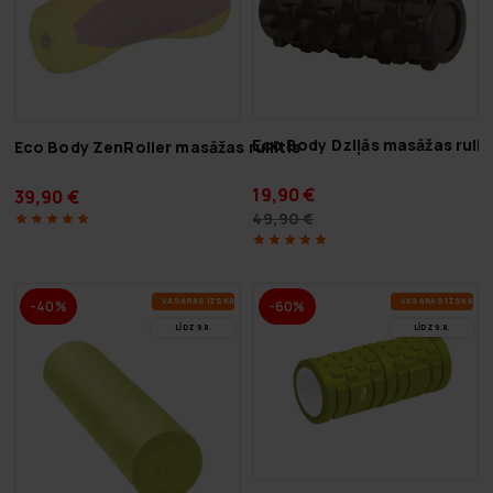
Eco Body Dziļās masāžas rullīt
Eco Body ZenRoller masāžas rullītis
19,90 €
39,90 €
49,90 €
VA­SA­RAS IZ­SKA­ŅA
VA­SA­RAS IZ­SKA­ŅA
-40%
-60%
LĪDZ 9.8.
LĪDZ 9.8.