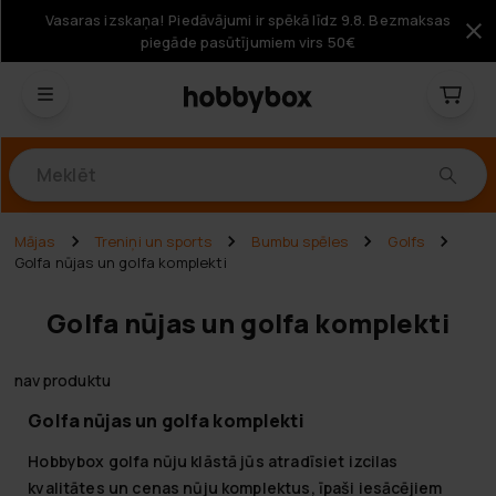
Vasaras izskaņa! Piedāvājumi ir spēkā līdz 9.8. Bezmaksas
piegāde pasūtījumiem virs 50€
Produkti
Mājas
Treniņi un sports
Bumbu spēles
Golfs
Golfa nūjas un golfa komplekti
Golfa nūjas un golfa komplekti
nav produktu
Golfa nūjas un golfa komplekti
Hobbybox golfa nūju klāstā jūs atradīsiet izcilas
kvalitātes un cenas nūju komplektus, īpaši iesācējiem