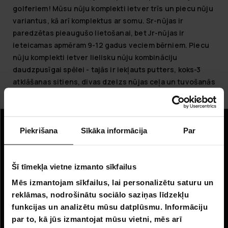
golferiem! Mūsu nūju komplekti ietver trīs un piecu nūju
variantus, kā arī komplektus ar somu. Sr-nūjas ir
paredzētas pieaugušo lietošanai, bet Jr-nūjas ir
ieteicamas apmēram 9-12 gadus veciem bērniem. Piecu
nūju komplekti ietver lielisku nūju kombināciju
daudzpusīgai spēlei - tajās ir iekļauts putters, koks-3
atklāšanas sitiens, divas dzelzs nūjas ceļa un tuvošanās
spēlei un smilšu-wedge smilšu šķēršļu sitiens.
Piekrišana
Sīkāka informācija
Par
Informācija
Uzņēmuma informācija
Šī tīmekļa vietne izmanto sīkfailus
Par mums
Mēs izmantojam sīkfailus, lai personalizētu saturu un
reklāmas, nodrošinātu sociālo saziņas līdzekļu
Klientu apkalpošana
funkcijas un analizētu mūsu datplūsmu. Informāciju
par to, kā jūs izmantojat mūsu vietni, mēs arī
FAQ - Biežāk uzdotie jautājumi