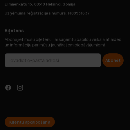
Elimäenkatu 15, 00510 Helsinki, Somija
Uzņēmuma reģistrācijas numurs: FI09931637
Biļetens
Abonējiet mūsu biļetenu, lai saņemtu papildu veikala atlaides
un informāciju par mūsu jaunākajiem piedāvājumiem!
Abonēt
Klientu apkalpošana