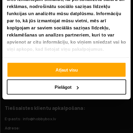
reklāmas, nodrošinātu sociālo saziņas līdzekļu
Uzņēmuma informācija
funkcijas un analizētu mūsu datplūsmu. Informāciju
Par mums
par to, kā jūs izmantojat mūsu vietni, mēs arī
kopīgojam ar saviem sociālās saziņas līdzekļu,
reklamēšanas un analīzes partneriem, kuri to var
Klientu apkalpošana
apvienot ar citu informāciju, ko viņiem sniedzat vai ko
FAQ - Biežāk uzdotie jautājumi
viņi apkopo, kad lietojat viņu pakalpojumus.
Piegāde
Atgriešana
Atļaut visu
Pretenzijas
Pielāgot
Sazinieties ar mums
Tiešsaistes klientu apkalpošana:
E-pasts: info@hobbybox.lv
Adrese: