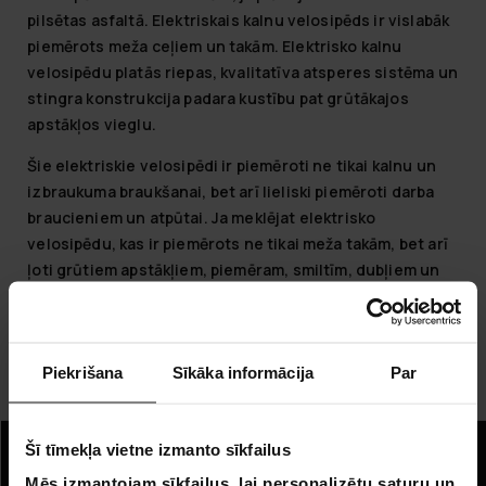
pilsētas asfaltā. Elektriskais kalnu velosipēds ir vislabāk
piemērots meža ceļiem un takām. Elektrisko kalnu
velosipēdu platās riepas, kvalitatīva atsperes sistēma un
stingra konstrukcija padara kustību pat grūtākajos
apstākļos vieglu.
Šie elektriskie velosipēdi ir piemēroti ne tikai kalnu un
izbraukuma braukšanai, bet arī lieliski piemēroti darba
braucieniem un atpūtai. Ja meklējat elektrisko
velosipēdu, kas ir piemērots ne tikai meža takām, bet arī
ļoti grūtiem apstākļiem, piemēram, smiltīm, dubļiem un
sniega segām, tad iepazīstieties arī ar elektriskajiem
fatbike.
Jūs varat arī iegādāties darba velosipēdu. Skatiet darba
Piekrišana
Sīkāka informācija
Par
velosipēda iegādes ceļvedi.
Šī tīmekļa vietne izmanto sīkfailus
Informācija
Mēs izmantojam sīkfailus, lai personalizētu saturu un