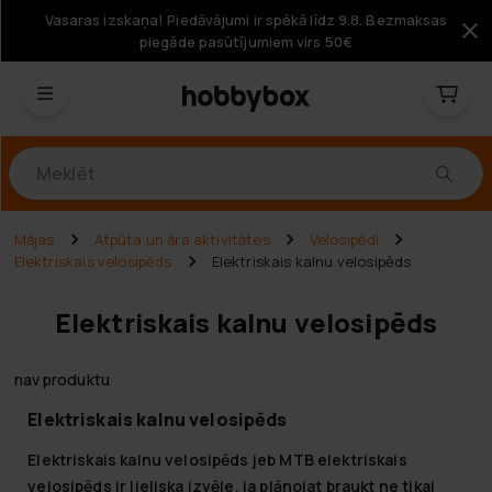
Vasaras izskaņa! Piedāvājumi ir spēkā līdz 9.8. Bezmaksas
piegāde pasūtījumiem virs 50€
Produkti
Mājas
Atpūta un āra aktivitātes
Velosipēdi
Elektriskais velosipēds
Elektriskais kalnu velosipēds
Elektriskais kalnu velosipēds
nav produktu
Elektriskais kalnu velosipēds
Elektriskais kalnu velosipēds jeb MTB elektriskais
velosipēds ir lieliska izvēle, ja plānojat braukt ne tikai