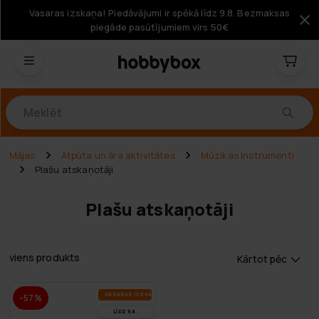
Vasaras izskaņa! Piedāvājumi ir spēkā līdz 9.8. Bezmaksas
piegāde pasūtījumiem virs 50€
Produkti
Mājas
Atpūta un āra aktivitātes
Mūzikas Instrumenti
Plašu atskaņotāji
Plašu atskaņotāji
viens produkts
Kārtot pēc
VA­SA­RAS IZ­SKA­ŅA
-57%
LĪDZ 9.8.