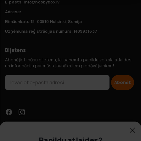
E-pasts: info@hobbybox.lv
Adrese:
Elimäenkatu 15, 00510 Helsinki, Somija
Uzņēmuma reģistrācijas numurs: FI09931637
Biļetens
Abonējiet mūsu biļetenu, lai saņemtu papildu veikala atlaides
un informāciju par mūsu jaunākajiem piedāvājumiem!
Abonēt
Papildu atlaides?