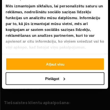
Mēs izmantojam sīkfailus, lai personalizētu saturu un
Informācija
reklāmas, nodrošinātu sociālo saziņas līdzekļu
funkcijas un analizētu mūsu datplūsmu. Informāciju
Uzņēmuma informācija
par to, kā jūs izmantojat mūsu vietni, mēs arī
Par mums
kopīgojam ar saviem sociālās saziņas līdzekļu,
reklamēšanas un analīzes partneriem, kuri to var
apvienot ar citu informāciju, ko viņiem sniedzat vai ko
Klientu apkalpošana
viņi apkopo, kad lietojat viņu pakalpojumus.
FAQ - Biežāk uzdotie jautājumi
Piegāde
Atļaut visu
Atgriešana
Pielāgot
Pretenzijas
Sazinieties ar mums
Tiešsaistes klientu apkalpošana: