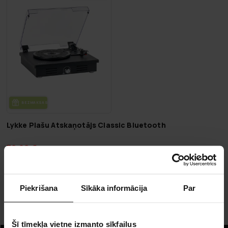
BEZ­MAK­SAS PIE­GĀ­DE
Lykke Plašu Atskaņotājs Classic Bluetooth
79,90 €
189,00 €
Piekrišana
Sīkāka informācija
Par
Lapa 1 no 1
Plašu atskaņotāji
Šī tīmekļa vietne izmanto sīkfailus