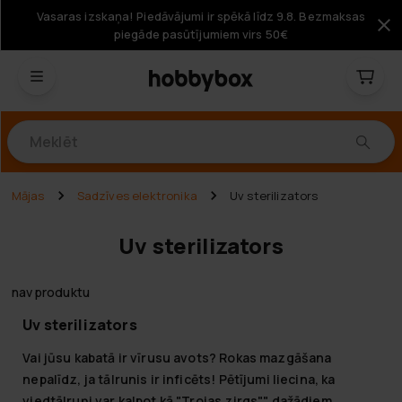
Vasaras izskaņa! Piedāvājumi ir spēkā līdz 9.8. Bezmaksas
piegāde pasūtījumiem virs 50€
Produkti
Mājas
Sadzīves elektronika
Uv sterilizators
Uv sterilizators
nav produktu
Uv sterilizators
Vai jūsu kabatā ir vīrusu avots? Rokas mazgāšana
nepalīdz, ja tālrunis ir inficēts! Pētījumi liecina, ka
viedtālruņi var kalpot kā "Trojas zirgs"" dažādiem