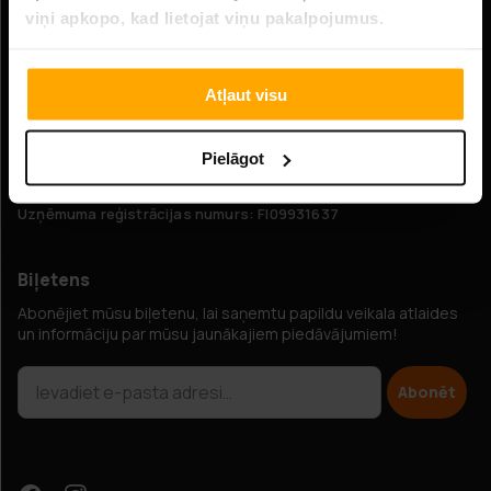
Sazinieties ar mums
viņi apkopo, kad lietojat viņu pakalpojumus.
Tiešsaistes klientu apkalpošana:
Atļaut visu
E-pasts: info@hobbybox.lv
Adrese:
Pielāgot
Elimäenkatu 15, 00510 Helsinki, Somija
Uzņēmuma reģistrācijas numurs: FI09931637
Biļetens
Abonējiet mūsu biļetenu, lai saņemtu papildu veikala atlaides
un informāciju par mūsu jaunākajiem piedāvājumiem!
Abonēt