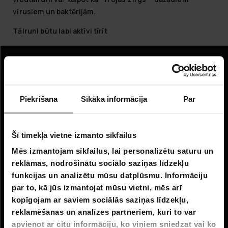
vīrusiem un baktērijām.
Tālruni būtu labi aktīvi tīrīt
Informācija
Uzņēmuma informācija
Piekrišana
Sīkāka informācija
Par
Par mums
Šī tīmekļa vietne izmanto sīkfailus
Klientu apkalpošana
Mēs izmantojam sīkfailus, lai personalizētu saturu un
FAQ - Biežāk uzdotie jautājumi
reklāmas, nodrošinātu sociālo saziņas līdzekļu
funkcijas un analizētu mūsu datplūsmu. Informāciju
Piegāde
par to, kā jūs izmantojat mūsu vietni, mēs arī
Atgriešana
kopīgojam ar saviem sociālās saziņas līdzekļu,
reklamēšanas un analīzes partneriem, kuri to var
Pretenzijas
apvienot ar citu informāciju, ko viņiem sniedzat vai ko