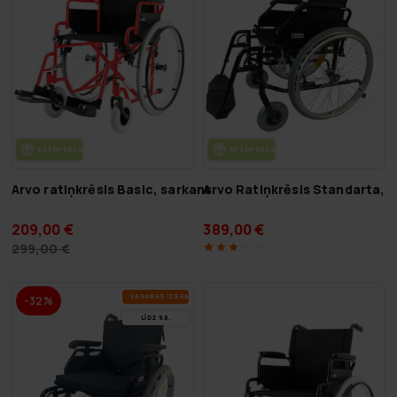
BEZ­MAK­SAS PIE­GĀ­DE
BEZ­MAK­SAS PIE­GĀ­DE
Arvo ratiņkrēsls Basic, sarkans
Arvo Ratiņkrēsls Standarta, 
209,00 €
389,00 €
299,00 €
VA­SA­RAS IZ­SKA­ŅA
-32%
LĪDZ 9.8.