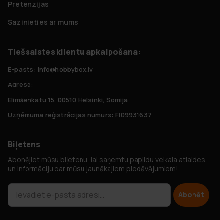
Pretenzijas
Sazinieties ar mums
Tiešsaistes klientu apkalpošana:
E-pasts: info@hobbybox.lv
Adrese:
Elimäenkatu 15, 00510 Helsinki, Somija
Uzņēmuma reģistrācijas numurs: FI09931637
Biļetens
Abonējiet mūsu biļetenu, lai saņemtu papildu veikala atlaides
un informāciju par mūsu jaunākajiem piedāvājumiem!
Abonēt