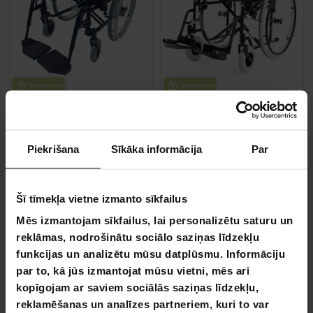
BEZ­MAK­SAS PIE­GĀ­DE
BEZ­MAK­SAS PIE­GĀ­DE
Arvo Ratiņkrēslu Premium, melns
Arvo Ratiņkrēsls Pamata, mel
329,00 €
299,00 €
Piekrišana
Sīkāka informācija
Par
489,00 €
Šī tīmekļa vietne izmanto sīkfailus
Lapa 1 no 1
Mēs izmantojam sīkfailus, lai personalizētu saturu un
reklāmas, nodrošinātu sociālo saziņas līdzekļu
funkcijas un analizētu mūsu datplūsmu. Informāciju
Ratiņkrēsls
par to, kā jūs izmantojat mūsu vietni, mēs arī
Ratiņkrēsls
kopīgojam ar saviem sociālās saziņas līdzekļu,
reklamēšanas un analīzes partneriem, kuri to var