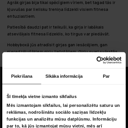
Agrāk girjas bija tikai spēcīgiem vīriem, bet tagad tās ir
kļuvušas par lielisku treniņa līdzekli visiem fitnesa
entuziastiem.
Patiesībā daudzi pat ir teikuši, ka
girja ir labākais
atsevišķais fitnesa līdzeklis, ko tirgus var piedāvāt
.
Hobbyboxā jūs atradīsit girjas gan iesācējiem, gan
pieredzējušākiem girju lietotājiem. Girju svari svārstās
no 2,5 kilogramiem līdz pat 40 kilogramiem.
Piekrišana
Sīkāka informācija
Par
Informācija
Uzņēmuma informācija
Šī tīmekļa vietne izmanto sīkfailus
Par mums
Mēs izmantojam sīkfailus, lai personalizētu saturu un
reklāmas, nodrošinātu sociālo saziņas līdzekļu
Klientu apkalpošana
funkcijas un analizētu mūsu datplūsmu. Informāciju
par to, kā jūs izmantojat mūsu vietni, mēs arī