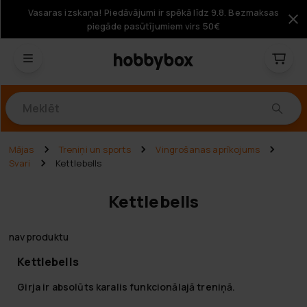
Vasaras izskaņa! Piedāvājumi ir spēkā līdz 9.8. Bezmaksas
piegāde pasūtījumiem virs 50€
Produkti
Mājas
Treniņi un sports
Vingrošanas aprīkojums
Svari
Kettlebells
Kettlebells
nav produktu
Kettlebells
Girja ir absolūts karalis funkcionālajā treniņā.