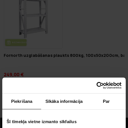
BEZ­MAK­SAS PIE­GĀ­DE
Fornorth uzglabāšanas plaukts 800kg, 100x50x200cm, bal
249,00 €
349,00 €
Lapa 1 no 1
Piekrišana
Sīkāka informācija
Par
Plaukti
Šī tīmekļa vietne izmanto sīkfailus