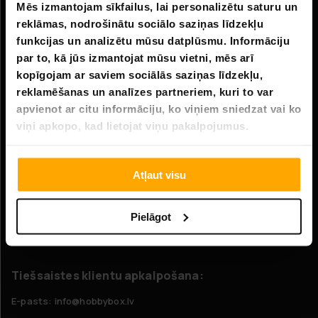
Mēs izmantojam sīkfailus, lai personalizētu saturu un
Informācija
reklāmas, nodrošinātu sociālo saziņas līdzekļu
Uzņēmuma informācija
funkcijas un analizētu mūsu datplūsmu. Informāciju
par to, kā jūs izmantojat mūsu vietni, mēs arī
Par mums
kopīgojam ar saviem sociālās saziņas līdzekļu,
reklamēšanas un analīzes partneriem, kuri to var
Klientu apkalpošana
apvienot ar citu informāciju, ko viņiem sniedzat vai ko
viņi apkopo, kad lietojat viņu pakalpojumus.
FAQ - Biežāk uzdotie jautājumi
Piegāde
Atļaut visu
Atgriešana
Pretenzijas
Pielāgot
Sazinieties ar mums
Tiešsaistes klientu apkalpošana:
E-pasts: info@hobbybox.lv