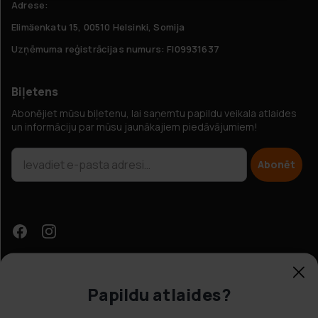
Adrese:
Elimäenkatu 15, 00510 Helsinki, Somija
Uzņēmuma reģistrācijas numurs: FI09931637
Biļetens
Abonējiet mūsu biļetenu, lai saņemtu papildu veikala atlaides
un informāciju par mūsu jaunākajiem piedāvājumiem!
Abonēt
Papildu atlaides?
Klientu apkalpošana