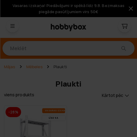
Vasaras izskaņa! Piedāvājumi ir spēkā līdz 9.8. Bezmaksas
piegāde pasūtījumiem virs 50€
Produkti
Mājas
Mēbeles
Plaukti
Plaukti
viens produkts
Kārtot pēc
VA­SA­RAS IZ­SKA­ŅA
-28%
LĪDZ 9.8.