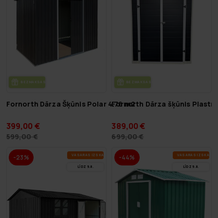
BEZ­MAK­SAS PIE­GĀ­DE
BEZ­MAK­SAS PIE­GĀ­DE
Fornorth Dārza Šķūnis Polar 4.76 m2
Fornorth Dārza šķūnis Plast
399,00 €
389,00 €
599,00 €
699,00 €
VA­SA­RAS IZ­SKA­ŅA
VA­SA­RAS IZ­SKA­ŅA
-23%
-44%
LĪDZ 9.8.
LĪDZ 9.8.