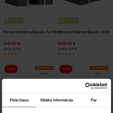
BEZ­MAK­SAS PIE­GĀ­DE
BEZ­MAK­SAS PIE­GĀ­DE
Fornorth Dārza Šķūnis, 12.99m2
Fornorth Dārza Šķūnis, 10.85
749,00 €
649,00 €
1109,00 €
1009,00 €
VA­SA­RAS IZ­SKA­ŅA
VA­SA­RAS IZ­SKA­ŅA
-40%
-40%
LĪDZ 9.8.
LĪDZ 9.8.
Piekrišana
Sīkāka informācija
Par