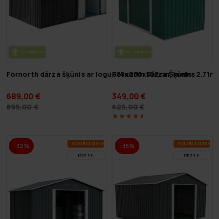
BEZ­MAK­SAS PIE­GĀ­DE
BEZ­MAK­SAS PIE­GĀ­DE
Fornorth dārza šķūnis ar logu 375x286x162cm, melns
Fornorth Dārza Šķūnis, 2.71m2
689,00 €
349,00 €
899,00 €
629,00 €
VA­SA­RAS IZ­SKA­ŅA
VA­SA­RAS IZ­SKA­ŅA
-32%
-35%
LĪDZ 9.8.
LĪDZ 9.8.