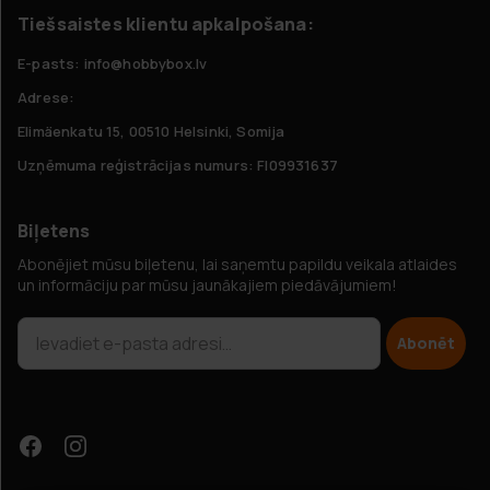
Tiešsaistes klientu apkalpošana:
E-pasts: info@hobbybox.lv
Adrese:
Elimäenkatu 15, 00510 Helsinki, Somija
Uzņēmuma reģistrācijas numurs: FI09931637
Biļetens
Abonējiet mūsu biļetenu, lai saņemtu papildu veikala atlaides
un informāciju par mūsu jaunākajiem piedāvājumiem!
Abonēt