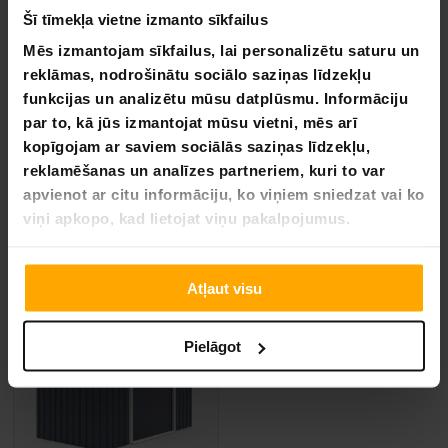
Šī tīmekļa vietne izmanto sīkfailus
Mēs izmantojam sīkfailus, lai personalizētu saturu un
BEZ­MAK­SAS PIE­GĀ­DE
BEZ­MAK­SAS PIE­GĀ­DE
reklāmas, nodrošinātu sociālo saziņas līdzekļu
funkcijas un analizētu mūsu datplūsmu. Informāciju
Fornorth dārza šķūnis, 8.84m2
Fornorth Dārza Šķūnis, 7.06m
par to, kā jūs izmantojat mūsu vietni, mēs arī
539,00 €
479,00 €
kopīgojam ar saviem sociālās saziņas līdzekļu,
909,00 €
809,00 €
reklamēšanas un analīzes partneriem, kuri to var
apvienot ar citu informāciju, ko viņiem sniedzat vai ko
viņi apkopo, kad lietojat viņu pakalpojumus.
VA­SA­RAS IZ­SKA­ŅA
-45%
LĪDZ 9.8.
Atļaut visu
Pielāgot