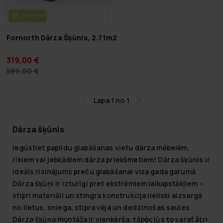
BEZ­MAK­SAS PIE­GĀ­DE
Fornorth Dārza Šķūnis, 2.71m2
319,00 €
589,00 €
Lapa 1 no 1
Dārza šķūnis
Iegūstiet papildu glabāšanas vietu dārza mēbelēm,
rīkiem vai jebkādiem dārza priekšmetiem! Dārza šķūnis ir
ideāls risinājums preču glabāšanai visa gada garumā.
Dārza šķūņi ir izturīgi pret ekstrēmiem laikapstākļiem -
stipri materiāli un stingra konstrukcija lieliski aizsargā
no lietus, sniega, stipra vēja un dedzinošas saules.
Dārza šķūņa montāža ir vienkārša, tāpēc jūs to varat ātri