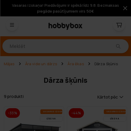
Vasaras izskaņa! Piedāvājumi ir spēkā līdz 9.8. Bezmaksas
piegāde pasūtījumiem virs 50€
Produkti
Mājas
Āra vide un dārzs
Āra ēkas
Dārza šķūnis
Dārza šķūnis
9 produkti
Kārtot pēc
VA­SA­RAS IZ­SKA­ŅA
VA­SA­RAS IZ­SKA­ŅA
-33%
-44%
LĪDZ 9.8.
LĪDZ 9.8.