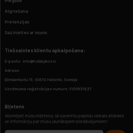
Piegāde
Atgriešana
Pretenzijas
Sazinieties ar mums
Tiešsaistes klientu apkalpošana:
E-pasts: info@hobbybox.lv
Adrese:
Elimäenkatu 15, 00510 Helsinki, Somija
Uzņēmuma reģistrācijas numurs: FI09931637
Biļetens
Abonējiet mūsu biļetenu, lai saņemtu papildu veikala atlaides
un informāciju par mūsu jaunākajiem piedāvājumiem!