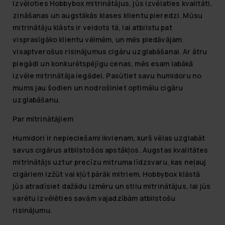
Izvēloties Hobbybox mitrinātājus, jūs izvēlaties kvalitāti,
zināšanas un augstākās klases klientu pieredzi. Mūsu
mitrinātāju klāsts ir veidots tā, lai atbilstu pat
visprasīgāko klientu vēlmēm, un mēs piedāvājam
visaptverošus risinājumus cigāru uzglabāšanai. Ar ātru
piegādi un konkurētspējīgu cenas, mēs esam labākā
izvēle mitrinātāja iegādei. Pasūtiet savu humidoru no
mums jau šodien un nodrošiniet optimālu cigāru
uzglabāšanu.
Par mitrinātājiem
Humidori ir nepieciešami ikvienam, kurš vēlas uzglabāt
savus cigārus atbilstošos apstākļos. Augstas kvalitātes
mitrinātājs uztur precīzu mitruma līdzsvaru, kas neļauj
cigāriem izžūt vai kļūt pārāk mitriem. Hobbybox klāstā
jūs atradīsiet dažādu izmēru un stilu mitrinātājus, lai jūs
varētu izvēlēties savām vajadzībām atbilstošu
risinājumu.