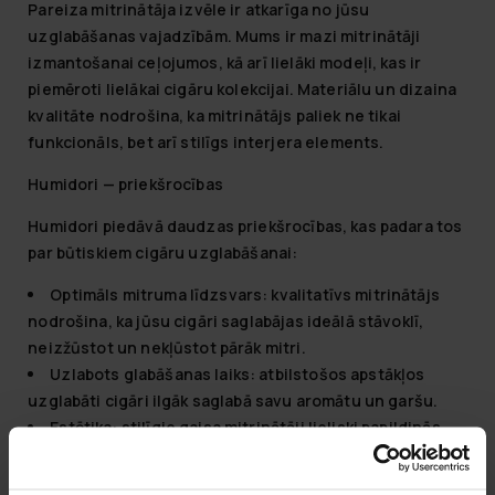
Pareiza mitrinātāja izvēle ir atkarīga no jūsu
uzglabāšanas vajadzībām. Mums ir mazi mitrinātāji
izmantošanai ceļojumos, kā arī lielāki modeļi, kas ir
piemēroti lielākai cigāru kolekcijai. Materiālu un dizaina
kvalitāte nodrošina, ka mitrinātājs paliek ne tikai
funkcionāls, bet arī stilīgs interjera elements.
Humidori — priekšrocības
Humidori piedāvā daudzas priekšrocības, kas padara tos
par būtiskiem cigāru uzglabāšanai:
Optimāls mitruma līdzsvars:
kvalitatīvs mitrinātājs
nodrošina, ka jūsu cigāri saglabājas ideālā stāvoklī,
neizžūstot un nekļūstot pārāk mitri.
Uzlabots glabāšanas laiks:
atbilstošos apstākļos
uzglabāti cigāri ilgāk saglabā savu aromātu un garšu.
Estētika:
stilīgie gaisa mitrinātāji lieliski papildinās
jūsu interjeru un parāda jūsu īpašnieka labo gaumi.
Uzglabāšanas optimizācija:
mitrinātāji nodrošina