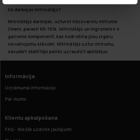
Kā darbojas mitrinātājs?
Mitrinātājs darbojas, uzturot līdzsvarotu mitruma
līmeni, parasti 65-70%. Mitrinātājs un higrometrs ir
galvenie komponenti, kas nodrošina jūsu cigāru
nevainojamu stāvokli. Mitrinātājs uztur mitrumu,
savukārt skaitītājs palīdz uzraudzīt apstākļus.
Informācija
Uzņēmuma informācija
Par mums
Klientu apkalpošana
FAQ - Biežāk uzdotie jautājumi