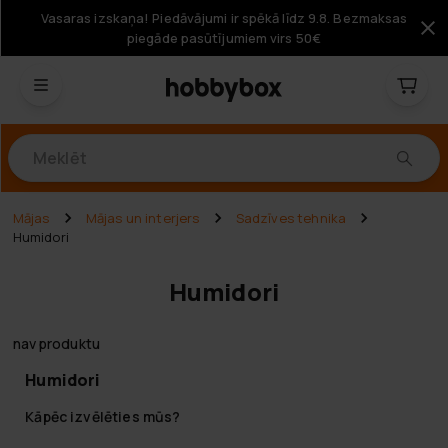
Vasaras izskaņa! Piedāvājumi ir spēkā līdz 9.8. Bezmaksas
piegāde pasūtījumiem virs 50€
Produkti
Mājas
Mājas un interjers
Sadzīves tehnika
Humidori
Humidori
nav produktu
Humidori
Kāpēc izvēlēties mūs?