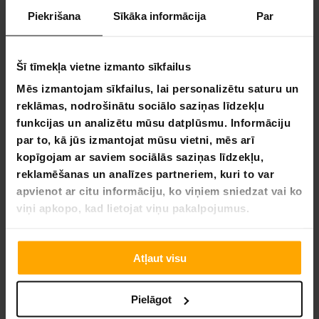
drošu un sakārtotu uzglabāšanas vietu.
Piekrišana
Sīkāka informācija
Par
Vienkārša lietošana:
mūsdienu mitrinātāji ir aprīkoti
ar praktiskām funkcijām, piemēram, iebūvētiem
higrometriem un mitrinātājiem.
Šī tīmekļa vietne izmanto sīkfailus
Bieži uzdotie jautājumi — mitrinātāji
Mēs izmantojam sīkfailus, lai personalizētu saturu un
reklāmas, nodrošinātu sociālo saziņas līdzekļu
Kādu ūdeni izmantot mitrinātājā?
funkcijas un analizētu mūsu datplūsmu. Informāciju
Ieteicams izmantot destilētu ūdeni vai speciālu
par to, kā jūs izmantojat mūsu vietni, mēs arī
mitrināšanas šķīdumu mitrinātājā. Tas nodrošina, ka
kopīgojam ar saviem sociālās saziņas līdzekļu,
mitrinātājā neuzkrājas minerāli vai pelējums, kas varētu
reklamēšanas un analīzes partneriem, kuri to var
sabojāt cigārus.
apvienot ar citu informāciju, ko viņiem sniedzat vai ko
viņi apkopo, kad lietojat viņu pakalpojumus.
Cik ilgi cigārs darbosies bez mitrinātāja?
Bez mitrinātāja cigārs ātri izžūs, bieži vien dažu dienu
Atļaut visu
laikā atkarībā no mitruma. Izžuvuši cigāri zaudē savu
garšu un aromātu, un tos ne vienmēr var atjaunot
sākotnējā stāvoklī. Uzglabājot cigārus mitrinātājā, tie
Pielāgot
tiek uzturēti ideālā stāvoklī.