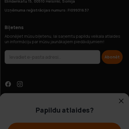
Elimäenkatu 15, 00510 Helsinki, Somija
Uzņēmuma reģistrācijas numurs: FI09931637
Biļetens
Abonējiet mūsu biļetenu, lai saņemtu papildu veikala atlaides
un informāciju par mūsu jaunākajiem piedāvājumiem!
Abonēt
Papildu atlaides?
Klientu apkalpošana