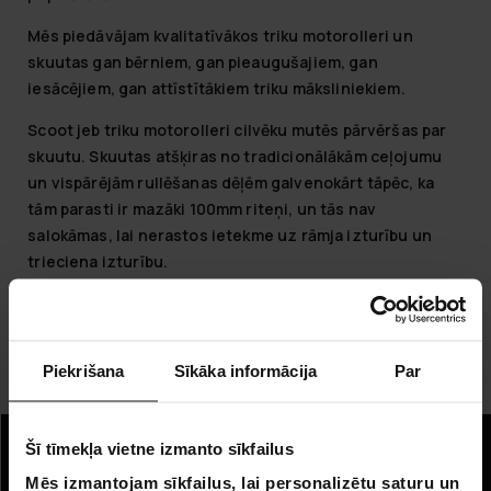
Mēs piedāvājam kvalitatīvākos triku motorolleri un
skuutas gan bērniem, gan pieaugušajiem, gan
iesācējiem, gan attīstītākiem triku māksliniekiem.
Scoot jeb triku motorolleri cilvēku mutēs pārvēršas par
skuutu. Skuutas atšķiras no tradicionālākām ceļojumu
un vispārējām rullēšanas dēļēm galvenokārt tāpēc, ka
tām parasti ir mazāki 100mm riteņi, un tās nav
salokāmas, lai nerastos ietekme uz rāmja izturību un
trieciena izturību.
Šis fiziski pārsteidzoši prasīgais hobijs ir vienmērīgi
palielinājis savu popularitāti jauniešu vidū, un pastāvīgi
parādās jauni triki, stili un profesionāli skuutētāji.
Piekrišana
Sīkāka informācija
Par
Pievienojies pieaugošajai skuutu kultūrai!
Šī tīmekļa vietne izmanto sīkfailus
Informācija
Mēs izmantojam sīkfailus, lai personalizētu saturu un