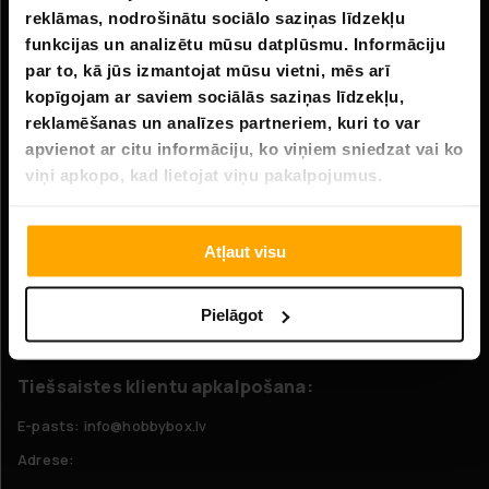
Uzņēmuma informācija
reklāmas, nodrošinātu sociālo saziņas līdzekļu
funkcijas un analizētu mūsu datplūsmu. Informāciju
Par mums
par to, kā jūs izmantojat mūsu vietni, mēs arī
kopīgojam ar saviem sociālās saziņas līdzekļu,
Klientu apkalpošana
reklamēšanas un analīzes partneriem, kuri to var
apvienot ar citu informāciju, ko viņiem sniedzat vai ko
FAQ - Biežāk uzdotie jautājumi
viņi apkopo, kad lietojat viņu pakalpojumus.
Piegāde
Atgriešana
Atļaut visu
Pretenzijas
Pielāgot
Sazinieties ar mums
Tiešsaistes klientu apkalpošana:
E-pasts: info@hobbybox.lv
Adrese: