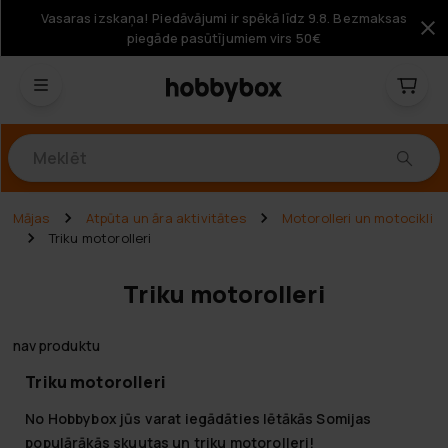
Vasaras izskaņa! Piedāvājumi ir spēkā līdz 9.8. Bezmaksas
piegāde pasūtījumiem virs 50€
Produkti
Mājas
Atpūta un āra aktivitātes
Motorolleri un motocikli
Triku motorolleri
Triku motorolleri
nav produktu
Triku motorolleri
No Hobbybox jūs varat iegādāties lētākās Somijas
populārākās skuutas un triku motorolleri!