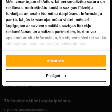
Mēs izmantojam sīkfailus, lai personalizētu saturu un
Informācija
reklāmas, nodrošinātu sociālo saziņas līdzekļu
funkcijas un analizētu mūsu datplūsmu. Informāciju
Uzņēmuma informācija
par to, kā jūs izmantojat mūsu vietni, mēs arī
Par mums
kopīgojam ar saviem sociālās saziņas līdzekļu,
reklamēšanas un analīzes partneriem, kuri to var
apvienot ar citu informāciju, ko viņiem sniedzat vai ko
Klientu apkalpošana
viņi apkopo, kad lietojat viņu pakalpojumus.
FAQ - Biežāk uzdotie jautājumi
Piegāde
Atļaut visu
Atgriešana
Pielāgot
Pretenzijas
Sazinieties ar mums
Tiešsaistes klientu apkalpošana:
E-pasts: info@hobbybox.lv