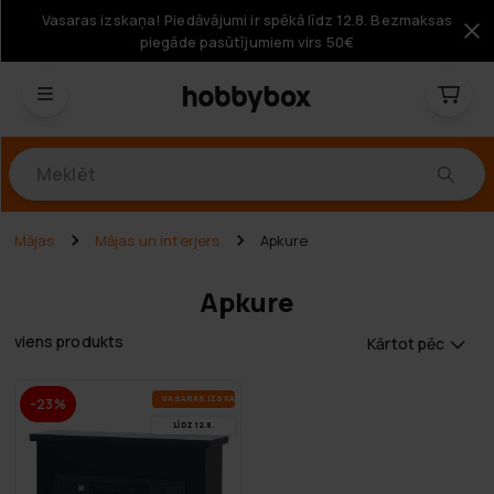
Vasaras izskaņa! Piedāvājumi ir spēkā līdz 12.8. Bezmaksas
piegāde pasūtījumiem virs 50€
Produkti
Mājas
Mājas un interjers
Apkure
Apkure
viens produkts
Kārtot pēc
VA­SA­RAS IZ­SKA­ŅA
-23%
LĪDZ 12.8.