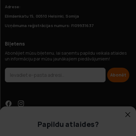
Adrese:
Elimäenkatu 15, 00510 Helsinki, Somija
Uzņēmuma reģistrācijas numurs: FI09931637
Biļetens
Abonējiet mūsu biļetenu, lai saņemtu papildu veikala atlaides
un informāciju par mūsu jaunākajiem piedāvājumiem!
Abonēt
Papildu atlaides?