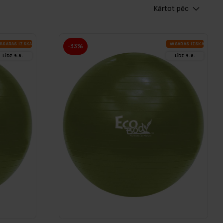
Kārtot pēc
A­SA­RAS IZ­SKA­ŅA
VA­SA­RAS IZ­SKA­ŅA
-33%
LĪDZ 9.8.
LĪDZ 9.8.