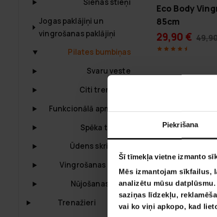
Sienas stieņi
Eco Body Vin
85cm
Jogas paklājiņi un
vingrošanas paklājiņi
29,90 €
49,90
Pilates bumbiņas
Svaru veste
Citi trenažieri
Funkcionālā apmācība
Piekrišana
Spēka treniņš
Ūdens skriešana
Šī tīmekļa vietne izmanto sīk
Vingrošanas paklāji
Mēs izmantojam sīkfailus, l
Nūjošanas Nūjas
analizētu mūsu datplūsmu. I
saziņas līdzekļu, reklamēša
Trenažieri
vai ko viņi apkopo, kad lie