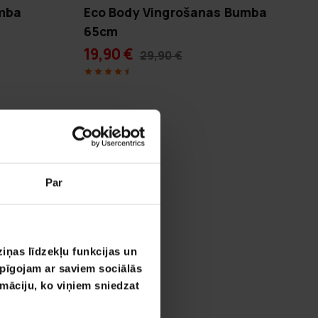
umba
Eco Body Vingrošanas Bumba
65cm
19,90 €
29,90 €
Par
iņas līdzekļu funkcijas un
opīgojam ar saviem sociālās
rmāciju, ko viņiem sniedzat