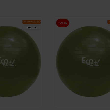
VA­SA­RAS IZ­SKA­ŅA
V
-25%
LĪDZ 9.8.