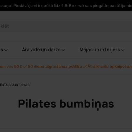
skaņa! Piedāvājumi ir spēkā līdz 9.8. Bezmaksas piegāde pasūtījumi
odukti
es
Āra vide un dārzs
Mājas un interjers
em virs 50€
60 dienu atgriešanas politika
Ātra klientu apkalpoša
ilates bumbiņas
Pilates bumbiņas