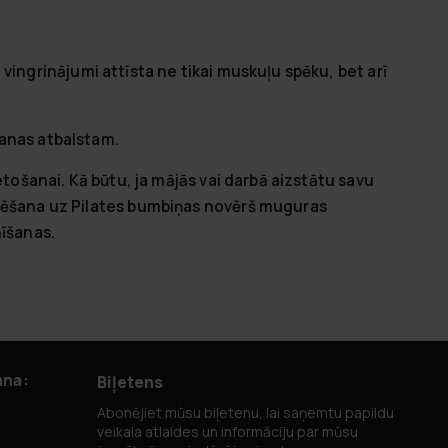
vingrinājumi attīsta ne tikai muskuļu spēku, bet arī
šanas atbalstam.
etošanai. Kā būtu, ja mājās vai darbā aizstātu savu
ēdēšana uz Pilates bumbiņas
novērš muguras
īšanas.
ana:
Biļetens
Abonējiet mūsu biļetenu, lai saņemtu papildu
veikala atlaides un informāciju par mūsu