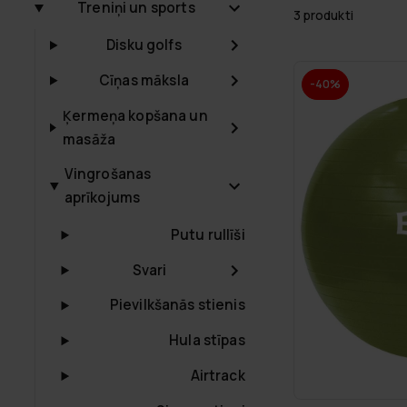
Treniņi un sports
3 produkti
Disku golfs
Cīņas māksla
-40%
Ķermeņa kopšana un
masāža
Vingrošanas
aprīkojums
Putu rullīši
Svari
Pievilkšanās stienis
Hula stīpas
Airtrack