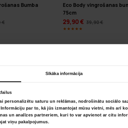
grošanas Bumba
Eco Body vingrošanas b
75cm
29,90 €
 €
39,90 €
Lapa 1 no 1
Sīkāka informācija
failus
ai personalizētu saturu un reklāmas, nodrošinātu sociālo saz
nformāciju par to, kā jūs izmantojat mūsu vietni, mēs arī k
nas un analīzes partneriem, kuri to var apvienot ar citu info
tojat viņu pakalpojumus.