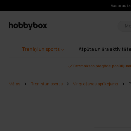
Vasaras iz
Pr
Treniņi un sports
Atpūta un āra aktivitāt
Bezmaksas piegāde pasūtījumi
Mājas
Treniņi un sports
Vingrošanas aprīkojums
P