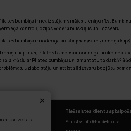
Pilates bumbiņa
ir neaizstājams mājas treniņu rīks. Bumbiņu 
ķermeņa kontroli
,
dziļos vēdera muskuļus
un
līdzsvaru
.
Pilates bumbiņa ir noderīga arī stiepšanās un ķermeņa kop
Treniņu papildus, Pilates bumbiņa ir noderīga arī ikdienas li
biroja krēslu ar Pilates bumbiņu un izmantotu to darbā? S
problēmas
,
uzlabo stāju
un
attīsta līdzsvaru
bez jūsu paman
alpošana
Tiešsaistes klientu apkalpoš
es
mūsu veikala
zdotie jautājumi
E-pasts: info@hobbybox.lv