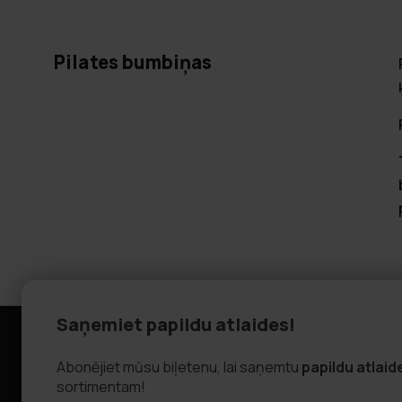
Pilates bumbiņas
Saņemiet papildu atlaides!
Informācija
Klientu apk
Abonējiet mūsu biļetenu, lai saņemtu
papildu atlaid
Uzņēmuma informācija
FAQ - Biežāk u
sortimentam!