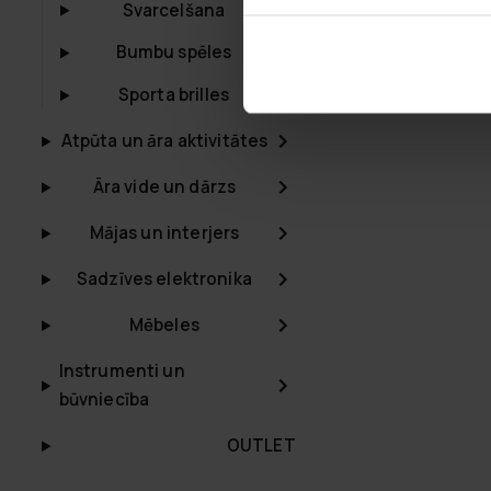
Svarcelšana
Bumbu spēles
Sporta brilles
Atpūta un āra aktivitātes
Āra vide un dārzs
Mājas un interjers
Sadzīves elektronika
Mēbeles
Instrumenti un
būvniecība
OUTLET