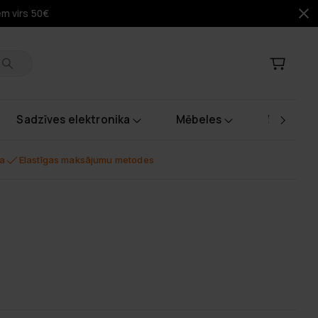
em virs 50€
Sadzīves elektronika
Mēbeles
Instrume
na
Elastīgas maksājumu metodes