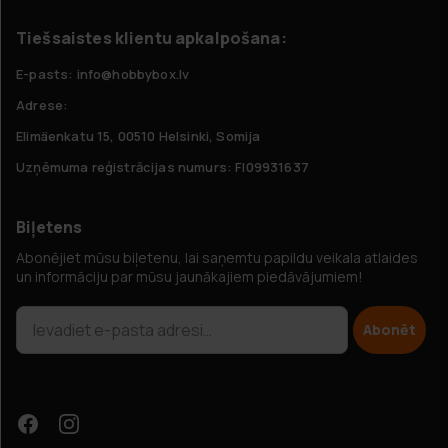
Tiešsaistes klientu apkalpošana:
E-pasts: info@hobbybox.lv
Adrese:
Elimäenkatu 15, 00510 Helsinki, Somija
Uzņēmuma reģistrācijas numurs: FI09931637
Biļetens
Abonējiet mūsu biļetenu, lai saņemtu papildu veikala atlaides
un informāciju par mūsu jaunākajiem piedāvājumiem!
Abonēt