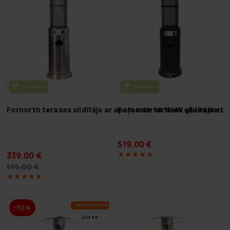
BEZ­MAK­SAS PIE­GĀ­DE
BEZ­MAK­SAS PIE­GĀ­DE
Fornorth terases sildītājs ar apaļu cauruli 11kW gāzes dar
Fornorth terases sildītājs ar 
519,00 €
339,00 €
519,00 €
VA­SA­RAS IZ­SKA­ŅA
-50%
LĪDZ 9.8.