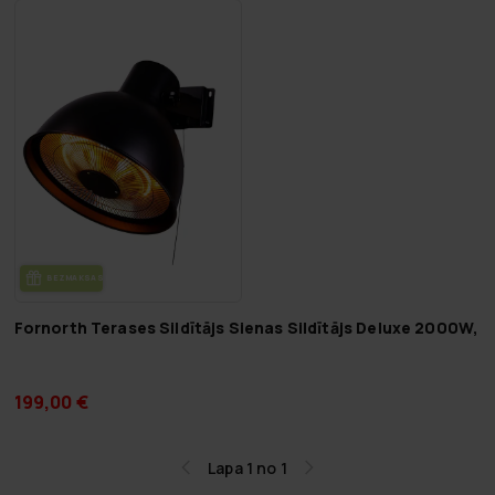
BEZ­MAK­SAS PIE­GĀ­DE
Fornorth Terases Sildītājs Sienas Sildītājs Deluxe 2000W, 
199,00 €
Lapa 1 no 1