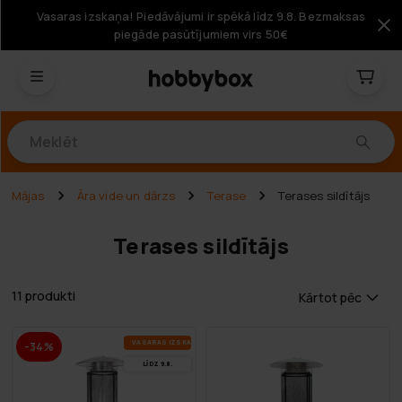
Vasaras izskaņa! Piedāvājumi ir spēkā līdz 9.8. Bezmaksas
piegāde pasūtījumiem virs 50€
Produkti
Mājas
Āra vide un dārzs
Terase
Terases sildītājs
Terases sildītājs
11 produkti
Kārtot pēc
VA­SA­RAS IZ­SKA­ŅA
-34%
LĪDZ 9.8.