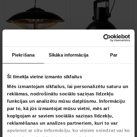
Piekrišana
Sīkāka informācija
Par
BEZ­MAK­SAS PIE­GĀ­DE
BEZ­MAK­SAS PIE­GĀ­DE
Fornorth terases sildītājs, griestu sildītājs Deluxe 2000W a
Fornorth Terases Sildītājs, G
Šī tīmekļa vietne izmanto sīkfailus
Mēs izmantojam sīkfailus, lai personalizētu saturu un
129,00 €
reklāmas, nodrošinātu sociālo saziņas līdzekļu
199,00 €
199,00 €
funkcijas un analizētu mūsu datplūsmu. Informāciju
par to, kā jūs izmantojat mūsu vietni, mēs arī
kopīgojam ar saviem sociālās saziņas līdzekļu,
Iepriekšpasūtījuma produkts –
reklamēšanas un analīzes partneriem, kuri to var
piegādes sākas 15.09.2026
apvienot ar citu informāciju, ko viņiem sniedzat vai ko
VA­SA­RAS IZ­SKA­ŅA