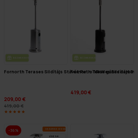
BEZ­MAK­SAS PIE­GĀ­DE
BEZ­MAK­SAS PIE­GĀ­DE
Fornorth Terases Sildītājs Stāvēt Patio 13kW gāzes darbin
Fornorth Terases Sildītājs St
419,00 €
209,00 €
419,00 €
VA­SA­RAS IZ­SKA­ŅA
-36%
LĪDZ 9.8.