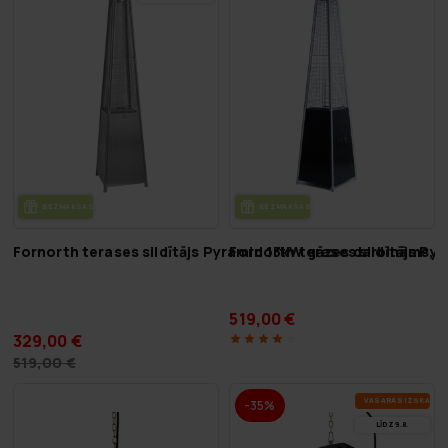
BEZ­MAK­SAS PIE­GĀ­DE
BEZ­MAK­SAS PIE­GĀ­DE
Fornorth terases sildītājs Pyramid 13kW gāzes darbināms, 
Fornorth terases sildītājs Py
519,00 €
329,00 €
519,00 €
VA­SA­RAS IZ­SKA­ŅA
-35%
LĪDZ 9.8.