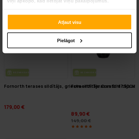
viņi apkopo, kad lietojat viņu pakalpojumus.
-39%
LĪDZ 9.8.
Atļaut visu
Pielāgot
BEZ­MAK­SAS PIE­GĀ­DE
BEZ­MAK­SAS PIE­GĀ­DE
Fornorth terases sildītājs, griestu sildītājs Comfort 1500W
Fornorth Terases Sildītājs Jum
179,00 €
89,90 €
149,00 €