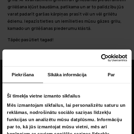
grilēšana kļūst baudāma, patīkama un ar to palīdzību jūs
varat padarīt garšas kārpiņas prasīt vēl un vēl grilētu
ēdienu. Iepazīstieties un iemīlieties mūsu gāzes grilu,
kamado un grilēšanas piederumu klāstā.
Tāpēc pasūtiet tagad!
Informācija
Piekrišana
Sīkāka informācija
Par
Uzņēmuma informācija
Šī tīmekļa vietne izmanto sīkfailus
Par mums
Mēs izmantojam sīkfailus, lai personalizētu saturu un
reklāmas, nodrošinātu sociālo saziņas līdzekļu
Klientu apkalpošana
funkcijas un analizētu mūsu datplūsmu. Informāciju
FAQ - Biežāk uzdotie jautājumi
par to, kā jūs izmantojat mūsu vietni, mēs arī
kopīgojam ar saviem sociālās saziņas līdzekļu,