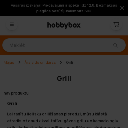
Vasaras izskaņa! Piedāvājumi ir spēkā līdz 12.8. Bezmaksas
piegāde pasūtījumiem virs 50€
Produkti
Mājas
Āra vide un dārzs
Grili
Grili
nav produktu
Grili
Lai radītu lielisku grilēšanas pieredzi, mūsu klāstā
atradīsiet daudz kvalitatīvu gāzes grilu un kamado ogļu
grilu. Ar kvalitatīviem griliem un grilēšanas piederumiem