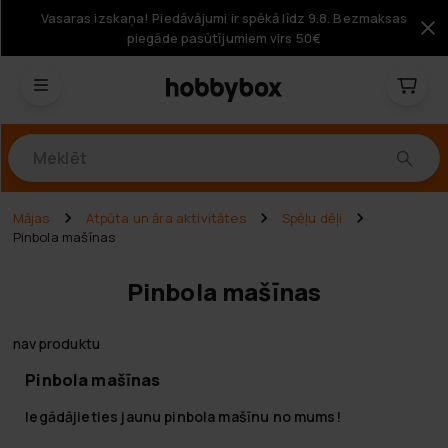
Vasaras izskaņa! Piedāvājumi ir spēkā līdz 9.8. Bezmaksas
piegāde pasūtījumiem virs 50€
Produkti
Mājas
Atpūta un āra aktivitātes
Spēļu dēļi
Pinbola mašīnas
Pinbola mašīnas
nav produktu
Pinbola mašīnas
Iegādājieties jaunu pinbola mašīnu no mums!