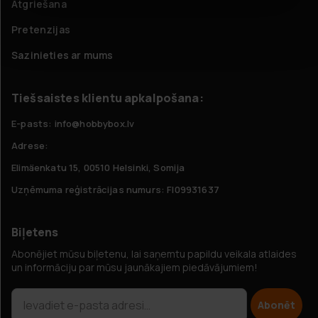
Atgriešana
Pretenzijas
Sazinieties ar mums
Tiešsaistes klientu apkalpošana:
E-pasts: info@hobbybox.lv
Adrese:
Elimäenkatu 15, 00510 Helsinki, Somija
Uzņēmuma reģistrācijas numurs: FI09931637
Biļetens
Abonējiet mūsu biļetenu, lai saņemtu papildu veikala atlaides
un informāciju par mūsu jaunākajiem piedāvājumiem!
Abonēt