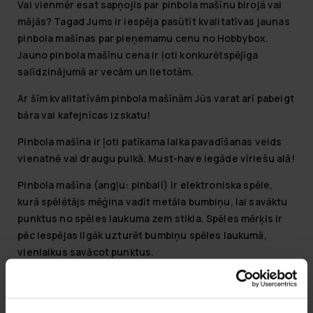
Vai vienmēr esat sapņojis par pinbola mašīnu birojā vai
mājās? Tagad Jums ir iespēja pasūtīt kvalitatīvas jaunas
pinbola mašīnas par pieņemamu cenu no Hobbybox.
Jauno pinbola mašīnu cena ir ļoti konkurētspējīga
salīdzinājumā ar vecām un lietotām.
Ar šīm kvalitatīvām pinbola mašīnām Jūs varat arī pabeigt
bāra vai kafejnīcas izskatu!
Pinbola mašīna ir ļoti patīkama laika pavadīšanas veids
vienatnē vai draugu pulkā. Must-have iegāde vīriešu alā!
Pinbola mašīna (angļu: pinball) ir elektroniska spēle,
kurā spēlētājs mēģina vadīt metāla bumbiņu, lai savāktu
punktus no spēles laukuma zem stikla. Spēles mērķis ir
pēc iespējas ilgāk uzturēt bumbiņu spēles laukumā,
vienlaikus savācot punktus.
Jauno mašīnu cena šobrīd ir ļoti konkurētspējīga
salīdzinājumā ar lietotām. Jaunām mašīnām ir trīs
mēnešu garantija. Jaunās mašīnas dabiski ietver PVN