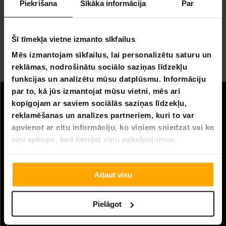
Piekrišana
Sīkāka informācija
Par
(24%), ko uzņēmumi var atskaitīt savā nodokļu
maksājumā.
Šī tīmekļa vietne izmanto sīkfailus
Ja Jūs interesē pinbola mašīnas iegāde, lūdzu,
sazinieties ar mūsu klientu servisu čatā vai nosūtiet e-
Mēs izmantojam sīkfailus, lai personalizētu saturu un
pastu uz: info@hobbybox.fi
reklāmas, nodrošinātu sociālo saziņas līdzekļu
funkcijas un analizētu mūsu datplūsmu. Informāciju
par to, kā jūs izmantojat mūsu vietni, mēs arī
kopīgojam ar saviem sociālās saziņas līdzekļu,
Informācija
reklamēšanas un analīzes partneriem, kuri to var
Uzņēmuma informācija
apvienot ar citu informāciju, ko viņiem sniedzat vai ko
viņi apkopo, kad lietojat viņu pakalpojumus.
Par mums
Klientu apkalpošana
Atļaut visu
FAQ - Biežāk uzdotie jautājumi
Pielāgot
Piegāde