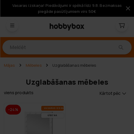
Vasaras izskaņa! Piedāvājumi ir spēkā līdz 9.8. Bezmaksas
piegāde pasūtījumiem virs 50€
Produkti
Mājas
Mēbeles
Uzglabāšanas mēbeles
Uzglabāšanas mēbeles
viens produkts
Kārtot pēc
VA­SA­RAS IZ­SKA­ŅA
-24%
LĪDZ 9.8.