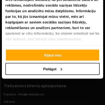
reklāmas, nodrošinātu sociālo saziņas līdzekļu
Uzņēmuma informācija
funkcijas un analizētu mūsu datplūsmu. Informāciju
Par mums
par to, kā jūs izmantojat mūsu vietni, mēs arī
kopīgojam ar saviem sociālās saziņas līdzekļu,
reklamēšanas un analīzes partneriem, kuri to var
Klientu apkalpošana
apvienot ar citu informāciju, ko viņiem sniedzat vai ko
FAQ - Biežāk uzdotie jautājumi
viņi apkopo, kad lietojat viņu pakalpojumus.
Piegāde
Atgriešana
Atļaut visu
Pretenzijas
Pielāgot
Sazinieties ar mums
Tiešsaistes klientu apkalpošana:
E-pasts: info@hobbybox.lv
Adrese: