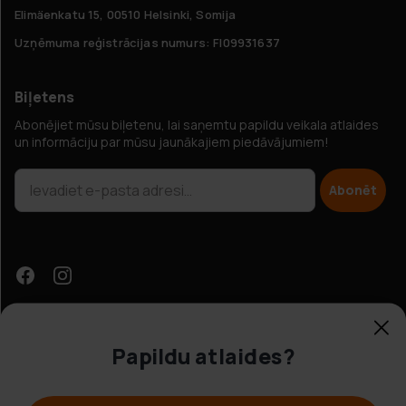
Elimäenkatu 15, 00510 Helsinki, Somija
Uzņēmuma reģistrācijas numurs: FI09931637
Biļetens
Abonējiet mūsu biļetenu, lai saņemtu papildu veikala atlaides
un informāciju par mūsu jaunākajiem piedāvājumiem!
Abonēt
Papildu atlaides?
Klientu apkalpošana