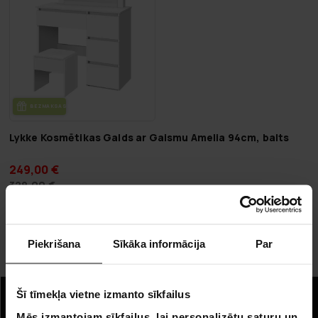
BEZ­MAK­SAS PIE­GĀ­DE
Lykke Kosmētikas Galds ar Gaismu Amelia 94cm, balts
249,00 €
329,00 €
Lapa 1 no 1
Piekrišana
Sīkāka informācija
Par
Uzglabāšanas mēbeles
Šī tīmekļa vietne izmanto sīkfailus
Informācija
Mēs izmantojam sīkfailus, lai personalizētu saturu un