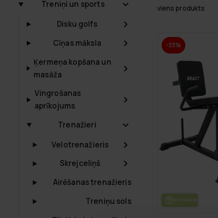
Treniņi un sports
viens produkts
Disku golfs
Cīņas māksla
-33%
Ķermeņa kopšana un
masāža
Vingrošanas
aprīkojums
Trenažieri
Velotrenažieris
Skrejceliņš
Airēšanas trenažieris
Treniņu sols
BEZ­MAK­SAS PIE­GĀ­