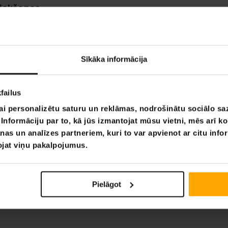
liekšanas
00
,00 €
Sīkāka informācija
Lapa 1 no 1
failus
ai personalizētu saturu un reklāmas, nodrošinātu sociālo saz
nformāciju par to, kā jūs izmantojat mūsu vietni, mēs arī k
nas un analīzes partneriem, kuri to var apvienot ar citu info
tojat viņu pakalpojumus.
Pielāgot