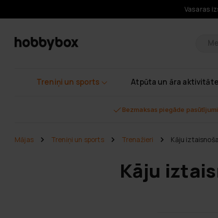
Vasaras iz
Pr
Treniņi un sports
Atpūta un āra aktivitāt
Bezmaksas piegāde pasūtījumi
Mājas
Treniņi un sports
Trenažieri
Kāju iztaisnoš
Kāju iztai