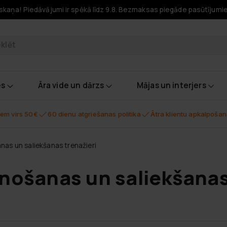
skaņa! Piedāvājumi ir spēkā līdz 9.8. Bezmaksas piegāde pasūtījumi
odukti
es
Āra vide un dārzs
Mājas un interjers
em virs 50€
60 dienu atgriešanas politika
Ātra klientu apkalpoša
anas un saliekšanas trenažieri
snošanas un saliekšanas