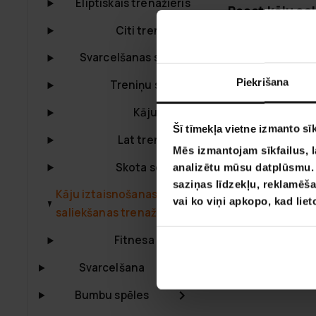
Eliptiskais trenažieris
React kāju sa
trenažieris 1
Citi trenažieri
299,00 €
449
Svarcelšanas statīvs
Piekrišana
Treniņu stacija
Kāju prese
Šī tīmekļa vietne izmanto sīk
Lat trenažieri
Mēs izmantojam sīkfailus, l
Skota soliukai
analizētu mūsu datplūsmu. I
saziņas līdzekļu, reklamēša
Kāju iztaisnošanas un
vai ko viņi apkopo, kad lie
saliekšanas trenažieri
Fitnesa Batuti
Svarcelšana
Bumbu spēles