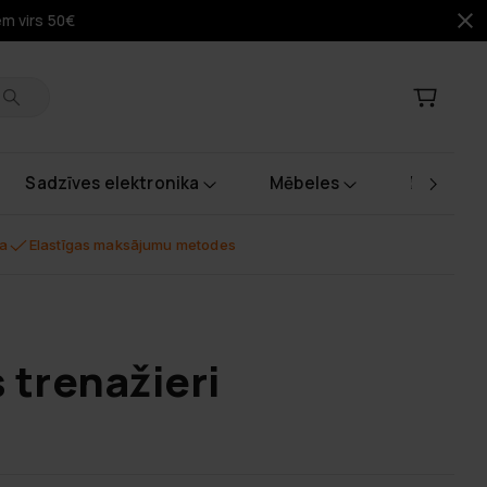
em virs 50€
Sadzīves elektronika
Mēbeles
Instrume
na
Elastīgas maksājumu metodes
 trenažieri