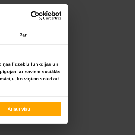
Par
iņas līdzekļu funkcijas un
opīgojam ar saviem sociālās
rmāciju, ko viņiem sniedzat
Atļaut visu