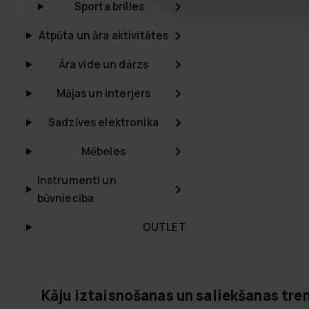
Sporta brilles
Atpūta un āra aktivitātes
Āra vide un dārzs
Mājas un interjers
Sadzīves elektronika
Mēbeles
Instrumenti un
būvniecība
OUTLET
Kāju iztaisnošanas un saliekšanas tren