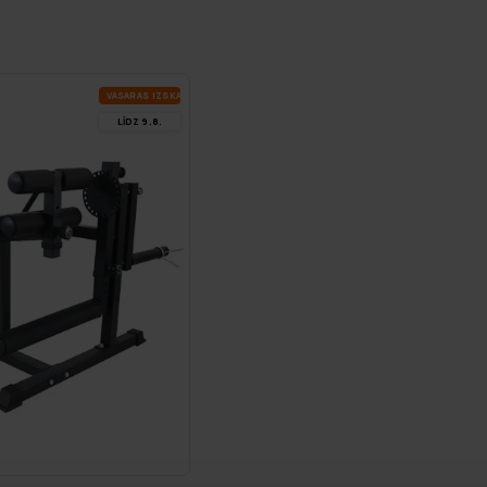
VA­SA­RAS IZ­SKA­ŅA
LĪDZ 9.8.
DE