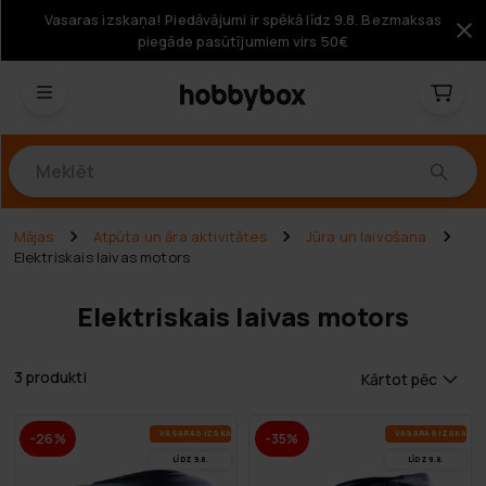
Vasaras izskaņa! Piedāvājumi ir spēkā līdz 9.8. Bezmaksas
piegāde pasūtījumiem virs 50€
Produkti
Mājas
Atpūta un āra aktivitātes
Jūra un laivošana
Elektriskais laivas motors
Elektriskais laivas motors
3 produkti
Kārtot pēc
VA­SA­RAS IZ­SKA­ŅA
VA­SA­RAS IZ­SKA­ŅA
-26%
-35%
LĪDZ 9.8.
LĪDZ 9.8.