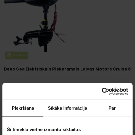
BEZ­MAK­SAS PIE­GĀ­DE
Deep Sea Elektriskais Piekaramais Laivas Motors Cruise 86
329,00 €
489,00 €
Piekrišana
Sīkāka informācija
Par
Lapa 1 no 1
Šī tīmekļa vietne izmanto sīkfailus