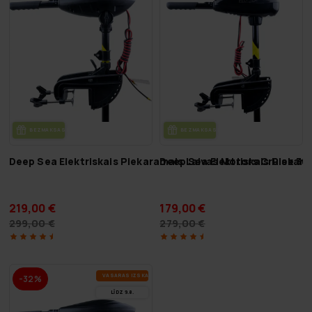
BEZ­MAK­SAS PIE­GĀ­DE
BEZ­MAK­SAS PIE­GĀ­DE
Deep Sea Elektriskais Piekaramais Laivas Motors Cruise 36
Deep Sea Elektriskais Piekar
219,00 €
179,00 €
299,00 €
279,00 €
VA­SA­RAS IZ­SKA­ŅA
-32%
LĪDZ 9.8.