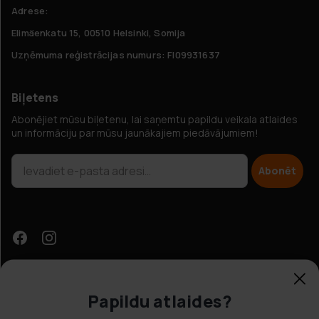
Adrese:
Elimäenkatu 15, 00510 Helsinki, Somija
Uzņēmuma reģistrācijas numurs: FI09931637
Biļetens
Abonējiet mūsu biļetenu, lai saņemtu papildu veikala atlaides
un informāciju par mūsu jaunākajiem piedāvājumiem!
Abonēt
Papildu atlaides?