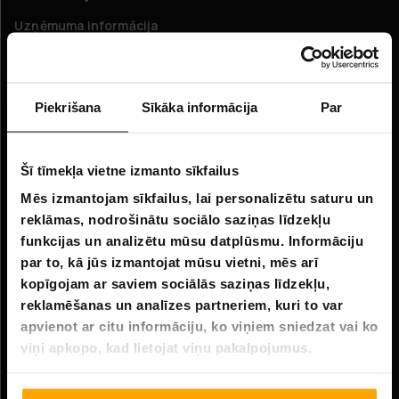
Uzņēmuma informācija
Par mums
Piekrišana
Sīkāka informācija
Par
Klientu apkalpošana
FAQ - Biežāk uzdotie jautājumi
Šī tīmekļa vietne izmanto sīkfailus
Piegāde
Mēs izmantojam sīkfailus, lai personalizētu saturu un
Atgriešana
reklāmas, nodrošinātu sociālo saziņas līdzekļu
Pretenzijas
funkcijas un analizētu mūsu datplūsmu. Informāciju
par to, kā jūs izmantojat mūsu vietni, mēs arī
Sazinieties ar mums
kopīgojam ar saviem sociālās saziņas līdzekļu,
reklamēšanas un analīzes partneriem, kuri to var
Tiešsaistes klientu apkalpošana:
apvienot ar citu informāciju, ko viņiem sniedzat vai ko
viņi apkopo, kad lietojat viņu pakalpojumus.
E-pasts: info@hobbybox.lv
Adrese: