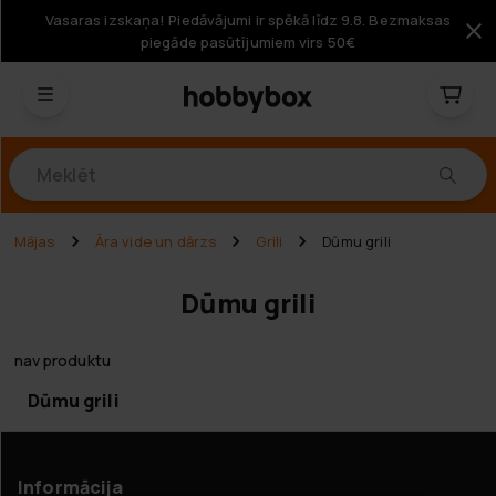
Vasaras izskaņa! Piedāvājumi ir spēkā līdz 9.8. Bezmaksas
piegāde pasūtījumiem virs 50€
Produkti
Mājas
Āra vide un dārzs
Grili
Dūmu grili
Dūmu grili
nav produktu
Dūmu grili
Informācija