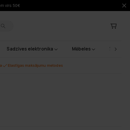
em virs 50€
Sadzīves elektronika
Mēbeles
Instrume
na
Elastīgas maksājumu metodes