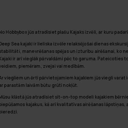
No Hobbybox jūs atradīsiet plašu Kajaks izvēli, ar kuru pada
Deep Sea kajaki ir lieliska izvēle relaksējošai dienas ekskurs
stabilitāti, manevrēšanas spējas un izturību airēšanai, ko ne
Kajaki ir arī vieglāk pārvaldāmi pēc to garuma. Pateicoties to 
veidiem, piemēram, zvejai vai medībām.
Ar viegliem un ērti pārvietojamiem kajakiem jūs viegli vara
ar parastām laivām būtu grūti nokļūt.
Mūsu klāstā jūs atradīsiet sit-on-top modeli kajakiem bērni
piepūšamos kajakus, kā arī kvalitatīvas airēšanas lāpstiņas, 
pieredzi.