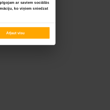
opīgojam ar saviem sociālās
rmāciju, ko viņiem sniedzat
 divām
Atļaut visu