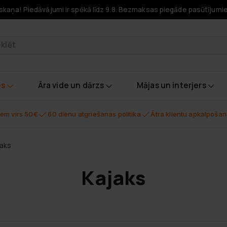
skaņa! Piedāvājumi ir spēkā līdz 9.8. Bezmaksas piegāde pasūtījumi
odukti
es
Āra vide un dārzs
Mājas un interjers
em virs 50€
60 dienu atgriešanas politika
Ātra klientu apkalpoša
jaks
Kajaks