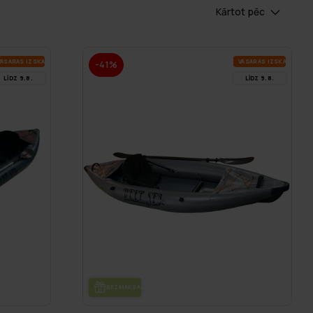
Kārtot pēc
A­SA­RAS IZ­SKA­ŅA
VA­SA­RAS IZ­SKA­ŅA
-41%
LĪDZ 9.8.
LĪDZ 9.8.
BEZ­MAK­SAS PIE­GĀ­DE