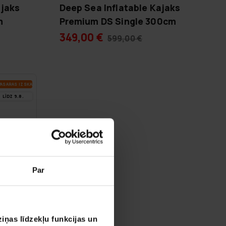
jaks
Deep Sea Inflatable Kajaks
m
Premium DS Single 300cm
349,00 €
599,00 €
A­SA­RAS IZ­SKA­ŅA
LĪDZ 9.8.
Par
iņas līdzekļu funkcijas un