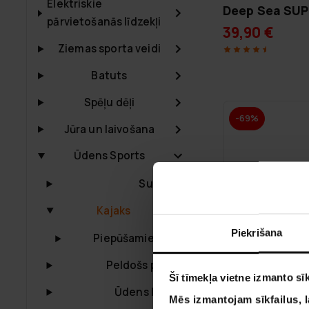
Elektriskie
Deep Sea SUP/
pārvietošanās līdzekļi
39,90 €
Ziemas sporta veidi
Batuts
Spēļu dēļi
-69%
Jūra un laivošana
Ūdens Sports
Sup dēlis
Kajaks
Piekrišana
Piepūšamie kajaki
Peldošs paklājs
Šī tīmekļa vietne izmanto sīk
Ūdens batuts
Mēs izmantojam sīkfailus, l