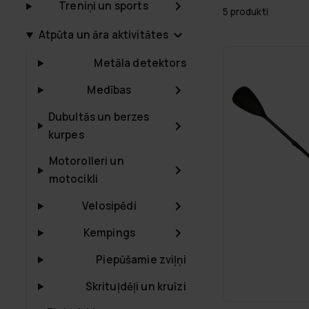
Treniņi un sports
5 produkti
Atpūta un āra aktivitātes
Metāla detektors
Medības
Dubultās un berzes
kurpes
Motorolleri un
motocikli
Velosipēdi
Kempings
Piepūšamie zviļņi
Skrituļdēļi un kruīzi