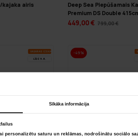
kajaka airis
Deep Sea Piepūšamais Ka
Premium DS Double 415c
449,00 €
799,00 €
VA­SA­RAS IZ­SKA­ŅA
V
-49%
LĪDZ 9.8.
Sīkāka informācija
failus
ai personalizētu saturu un reklāmas, nodrošinātu sociālo saz