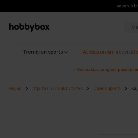
Vasaras iz
Pr
Treniņi un sports
Atpūta un āra aktivitāt
Bezmaksas piegāde pasūtījumi
Mājas
Atpūta un āra aktivitātes
Ūdens Sports
Ka