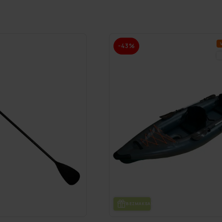
V
-43%
BEZ­MAK­SAS PIE­GĀ­DE