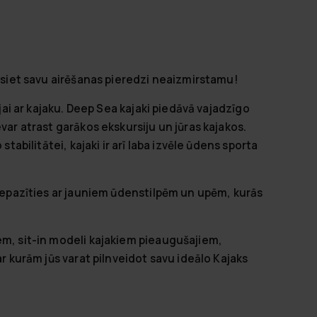
rīsiet savu airēšanas pieredzi neaizmirstamu!
ijai ar kajaku. Deep Sea kajaki piedāvā vajadzīgo
var atrast garākos ekskursiju un jūras kajakos.
stabilitātei, kajaki ir arī laba izvēle ūdens sporta
t iepazīties ar jauniem ūdenstilpēm un upēm, kurās
em, sit-in modeli kajakiem pieaugušajiem,
ar kurām jūs varat pilnveidot savu ideālo Kajaks