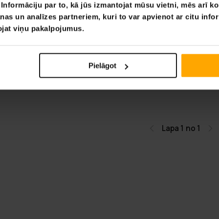
nformāciju par to, kā jūs izmantojat mūsu vietni, mēs arī k
nas un analīzes partneriem, kuri to var apvienot ar citu info
DE
BEZ­MAK­SAS PIE­GĀ­DE
tojat viņu pakalpojumus.
ks, 2 cilvēkiem
Solar Marine Kajaks Pro,
personām
0 €
Pielāgot
299,00 €
589,00 €
Lapa 1 no 1