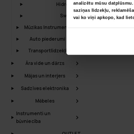
analizētu mūsu datplūsmu. I
Hidrotērps
saziņas līdzekļu, reklamēša
BEZ­MAK­SAS PIE­GĀ­
Swimfins
vai ko viņi apkopo, kad lie
Mūzikas Instrumenti
Deep Sea Kaja
69,90 €
229,0
Auto piederumi
Transportlīdzekļi
Āra vide un dārzs
Mājas un interjers
Sadzīves elektronika
Mēbeles
Instrumenti un
būvniecība
OUTLET