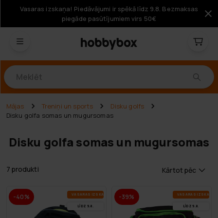
Vasaras izskaņa! Piedāvājumi ir spēkā līdz 9.8. Bezmaksas
piegāde pasūtījumiem virs 50€
Produkti
Mājas
Treniņi un sports
Disku golfs
Disku golfa somas un mugursomas
Disku golfa somas un mugursomas
7 produkti
Kārtot pēc
VA­SA­RAS IZ­SKA­ŅA
VA­SA­RAS IZ­SKA­ŅA
-40%
-39%
LĪDZ 9.8.
LĪDZ 9.8.