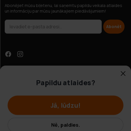
Abonējiet mūsu biļetenu, lai saņemtu papildu veikala atlaides
un informāciju par mūsu jaunākajiem piedāvājumiem!
Abonēt
Papildu atlaides?
Klientu apkalpošana
Jā, lūdzu!
© Hobbybox 2025
Noteikumi un nosacījumi
Nē, paldies.
Privātuma politika