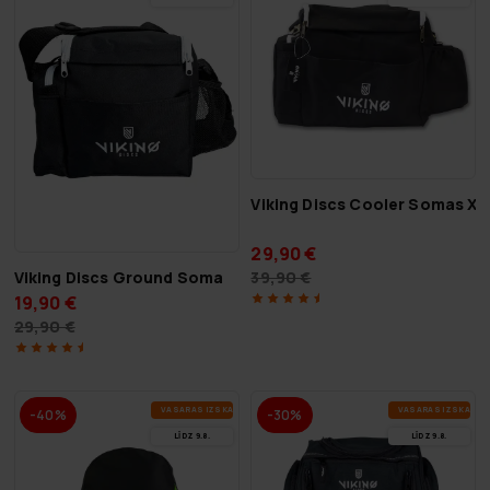
Viking Discs Cooler Somas XL
29,90 €
39,90 €
Viking Discs Ground Soma
19,90 €
29,90 €
VA­SA­RAS IZ­SKA­ŅA
VA­SA­RAS IZ­SKA­ŅA
-40%
-30%
LĪDZ 9.8.
LĪDZ 9.8.