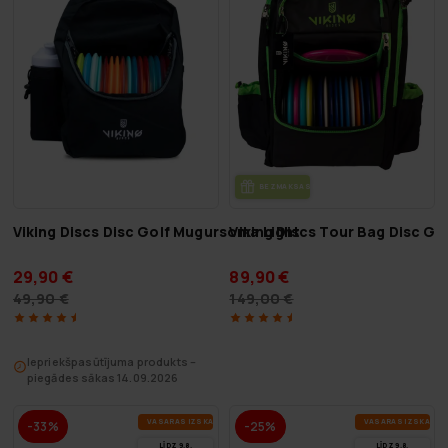
BEZ­MAK­SAS PIE­GĀ­DE
Viking Discs Disc Golf Mugursoma Light
Viking Discs Tour Bag Disc G
29,90 €
89,90 €
49,90 €
149,00 €
Iepriekšpasūtījuma produkts –
piegādes sākas 14.09.2026
VA­SA­RAS IZ­SKA­ŅA
VA­SA­RAS IZ­SKA­ŅA
-33%
-25%
LĪDZ 9.8.
LĪDZ 9.8.