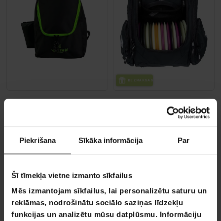
BEZ­MAK­SAS PIE­GĀ­DE
Viking Discs Disc Golf Mugursoma Light Black/Lime
Viking Discs Mugursoma Pro
69,90 €
99,90 €
29,90 €
Piekrišana
Sīkāka informācija
Par
49,90 €
Iepriekšpasūtījuma produkts –
piegādes sākas 14.09.2026
Šī tīmekļa vietne izmanto sīkfailus
VA­SA­RAS IZ­SKA­ŅA
-66%
Mēs izmantojam sīkfailus, lai personalizētu saturu un
LĪDZ 9.8.
reklāmas, nodrošinātu sociālo saziņas līdzekļu
funkcijas un analizētu mūsu datplūsmu. Informāciju