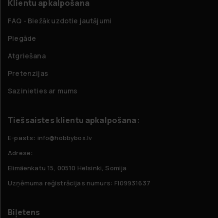
Klientu apkalpošana
FAQ - Biežāk uzdotie jautājumi
Piegāde
Atgriešana
Pretenzijas
Sazinieties ar mums
Tiešsaistes klientu apkalpošana:
E-pasts: info@hobbybox.lv
Adrese:
Elimäenkatu 15, 00510 Helsinki, Somija
Uzņēmuma reģistrācijas numurs: FI09931637
Biļetens