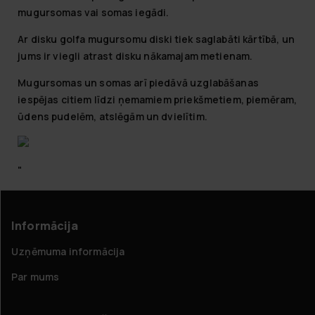
mugursomas vai somas iegādi.
Ar disku golfa mugursomu diski tiek saglabāti kārtībā, un
jums ir viegli atrast disku nākamajam metienam.
Mugursomas un somas arī piedāvā uzglabāšanas
iespējas citiem līdzi ņemamiem priekšmetiem, piemēram,
ūdens pudelēm, atslēgām un dvielītim.
"
Informācija
Uzņēmuma informācija
Par mums