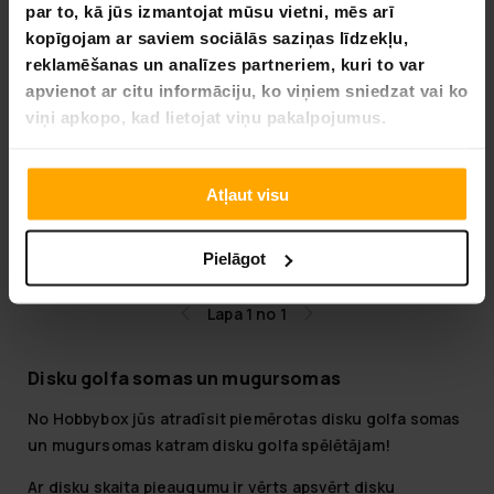
par to, kā jūs izmantojat mūsu vietni, mēs arī
kopīgojam ar saviem sociālās saziņas līdzekļu,
reklamēšanas un analīzes partneriem, kuri to var
apvienot ar citu informāciju, ko viņiem sniedzat vai ko
viņi apkopo, kad lietojat viņu pakalpojumus.
Viking Discs Snapback
9,90 €
Atļaut visu
29,90 €
Pielāgot
Lapa 1 no 1
Disku golfa somas un mugursomas
No Hobbybox jūs atradīsit piemērotas disku golfa somas
un mugursomas katram disku golfa spēlētājam!
Ar disku skaita pieaugumu ir vērts apsvērt disku