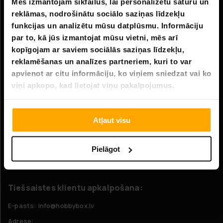
Informācija
Mēs izmantojam sīkfailus, lai personalizētu saturu un
reklāmas, nodrošinātu sociālo saziņas līdzekļu
Uzņēmuma informācija
funkcijas un analizētu mūsu datplūsmu. Informāciju
Par mums
par to, kā jūs izmantojat mūsu vietni, mēs arī
kopīgojam ar saviem sociālās saziņas līdzekļu,
reklamēšanas un analīzes partneriem, kuri to var
Klientu apkalpošana
apvienot ar citu informāciju, ko viņiem sniedzat vai ko
viņi apkopo, kad lietojat viņu pakalpojumus.
FAQ - Biežāk uzdotie jautājumi
Piegāde
Atļaut visu
Atgriešana
Pretenzijas
Pielāgot
Sazinieties ar mums
Tiešsaistes klientu apkalpošana:
E-pasts: info@hobbybox.lv
Adrese: