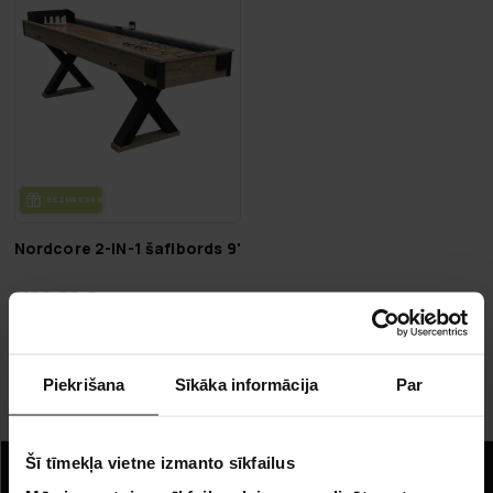
BEZ­MAK­SAS PIE­GĀ­DE
Nordcore 2-IN-1 šaflbords 9'
1190,00 €
Lapa 1 no 1
Piekrišana
Sīkāka informācija
Par
Šaflbordi
Šī tīmekļa vietne izmanto sīkfailus