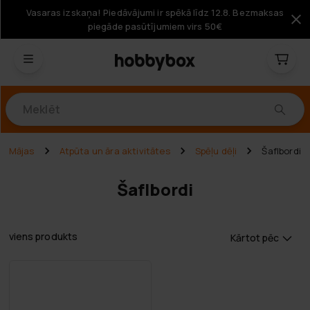
Vasaras izskaņa! Piedāvājumi ir spēkā līdz 12.8. Bezmaksas
piegāde pasūtījumiem virs 50€
Produkti
Mājas
Atpūta un āra aktivitātes
Spēļu dēļi
Šaflbordi
Šaflbordi
viens produkts
Kārtot pēc