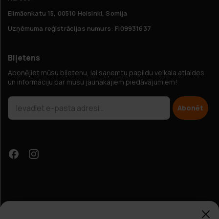
Elimäenkatu 15, 00510 Helsinki, Somija
Uzņēmuma reģistrācijas numurs: FI09931637
Biļetens
Abonējiet mūsu biļetenu, lai saņemtu papildu veikala atlaides
un informāciju par mūsu jaunākajiem piedāvājumiem!
Abonēt
Papildu atlaides?
Klientu apkalpošana