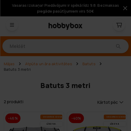
Vasaras izskaņa! Piedāvājumi ir spēkā līdz 9.8. Bezmaksas
piegāde pasūtījumiem virs 50€
Produkti
Mājas
Atpūta un āra aktivitātes
Batuts
Batuts 3 metri
Batuts 3 metri
2 produkti
Kārtot pēc
VA­SA­RAS IZ­SKA­ŅA
VA­SA­RAS IZ­SKA­ŅA
-46%
-40%
LĪDZ 9.8.
LĪDZ 9.8.