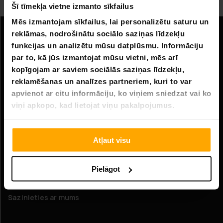
Batuts 3 metri
Šī tīmekļa vietne izmanto sīkfailus
Mēs izmantojam sīkfailus, lai personalizētu saturu un
reklāmas, nodrošinātu sociālo saziņas līdzekļu
Informācija
funkcijas un analizētu mūsu datplūsmu. Informāciju
par to, kā jūs izmantojat mūsu vietni, mēs arī
Uzņēmuma informācija
kopīgojam ar saviem sociālās saziņas līdzekļu,
Par mums
reklamēšanas un analīzes partneriem, kuri to var
apvienot ar citu informāciju, ko viņiem sniedzat vai ko
viņi apkopo, kad lietojat viņu pakalpojumus.
Klientu apkalpošana
FAQ - Biežāk uzdotie jautājumi
Atļaut visu
Piegāde
Atgriešana
Pielāgot
Pretenzijas
Sazinieties ar mums