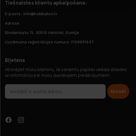
Tiešsaistes klientu apkalpošana:
E-pasts: info@hobbybox.lv
Adrese:
Elimäenkatu 15, 00510 Helsinki, Somija
Uzņēmuma reģistrācijas numurs: FI09931637
Biļetens
Abonējiet mūsu biļetenu, lai saņemtu papildu veikala atlaides
un informāciju par mūsu jaunākajiem piedāvājumiem!
Abonēt