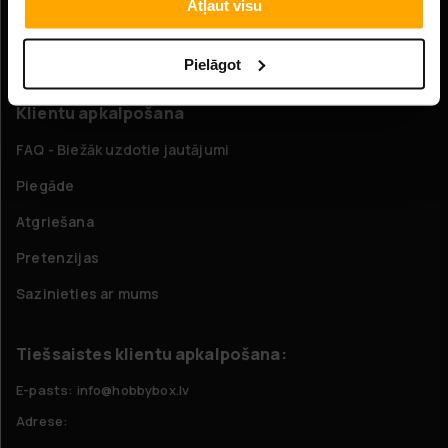
Atļaut visu
Uzņēmuma informācija
Par mums
Pielāgot
Klientu apkalpošana
FAQ - Biežāk uzdotie jautājumi
Piegāde
Atgriešana
Pretenzijas
Sazinieties ar mums
Tiešsaistes klientu apkalpošana:
E-pasts: info@hobbybox.lv
Adrese: