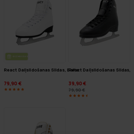
BEZ­MAK­SAS PIE­GĀ­DE
React Daiļslidošanas Slidas, Balta
React Daiļslidošanas Slidas,
79,90 €
39,90 €
79,90 €