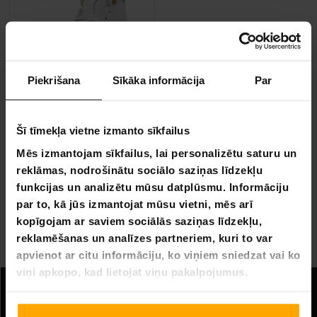
Piekrišana
Sīkāka informācija
Par
BEZ­MAK­SAS PIE­GĀ­DE
Šī tīmekļa vietne izmanto sīkfailus
Core Daiļslidošanas Slidas
Mēs izmantojam sīkfailus, lai personalizētu saturu un
119,00 €
reklāmas, nodrošinātu sociālo saziņas līdzekļu
funkcijas un analizētu mūsu datplūsmu. Informāciju
par to, kā jūs izmantojat mūsu vietni, mēs arī
Lapa 1 no 1
kopīgojam ar saviem sociālās saziņas līdzekļu,
reklamēšanas un analīzes partneriem, kuri to var
Daiļslidošanas slidas
apvienot ar citu informāciju, ko viņiem sniedzat vai ko
viņi apkopo, kad lietojat viņu pakalpojumus.
Informācija