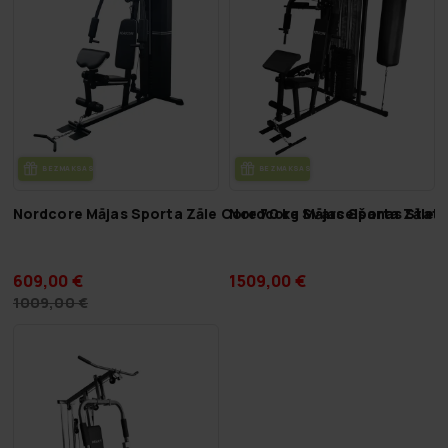
BEZ­MAK­SAS PIE­GĀ­DE
BEZ­MAK­SAS PIE­GĀ­DE
Nordcore Mājas Sporta Zāle Core 70 kg Svarcelšanas Statī
Nordcore Mājas Sporta Zāle C
609,00 €
1509,00 €
1009,00 €