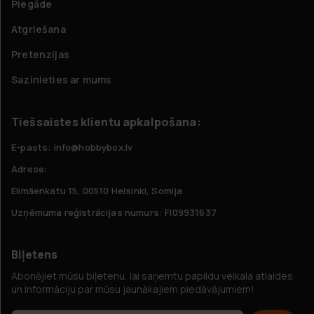
Piegāde
Atgriešana
Pretenzijas
Sazinieties ar mums
Tiešsaistes klientu apkalpošana:
E-pasts: info@hobbybox.lv
Adrese:
Elimäenkatu 15, 00510 Helsinki, Somija
Uzņēmuma reģistrācijas numurs: FI09931637
Biļetens
Abonējiet mūsu biļetenu, lai saņemtu papildu veikala atlaides
un informāciju par mūsu jaunākajiem piedāvājumiem!