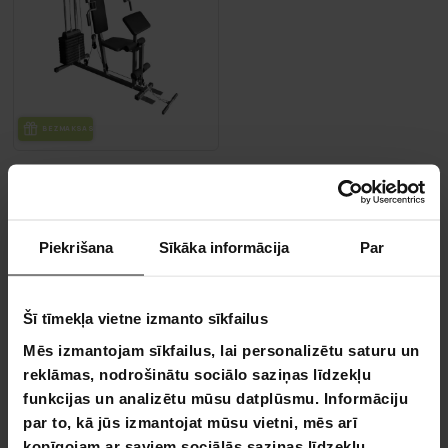
BEZ­MAK­SAS PIE­GĀ­DE
React Mājas Treniņa Statīvs
809,00 €
Piekrišana
Sīkāka informācija
Par
Lapa 1 no 1
Šī tīmekļa vietne izmanto sīkfailus
Mēs izmantojam sīkfailus, lai personalizētu saturu un
Treniņu stacija
reklāmas, nodrošinātu sociālo saziņas līdzekļu
funkcijas un analizētu mūsu datplūsmu. Informāciju
Treniņu stacija ir paredzēta dažādiem treniņiem.
par to, kā jūs izmantojat mūsu vietni, mēs arī
Treniņu stacijas piedāvā plašas iespējas trenēt visu
kopīgojam ar saviem sociālās saziņas līdzekļu,