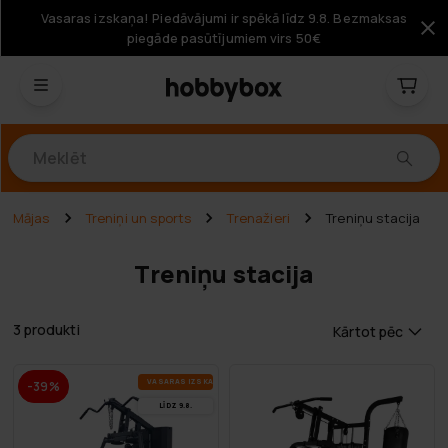
Vasaras izskaņa! Piedāvājumi ir spēkā līdz 9.8. Bezmaksas
piegāde pasūtījumiem virs 50€
Produkti
Mājas
Treniņi un sports
Trenažieri
Treniņu stacija
Treniņu stacija
3 produkti
Kārtot pēc
VA­SA­RAS IZ­SKA­ŅA
-39%
LĪDZ 9.8.