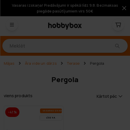
Vasaras izskaņa! Piedāvājumi ir spēkā līdz 9.8. Bezmaksas
piegāde pasūtījumiem virs 50€
Produkti
Mājas
Āra vide un dārzs
Terase
Pergola
Pergola
viens produkts
Kārtot pēc
VA­SA­RAS IZ­SKA­ŅA
-41%
LĪDZ 9.8.