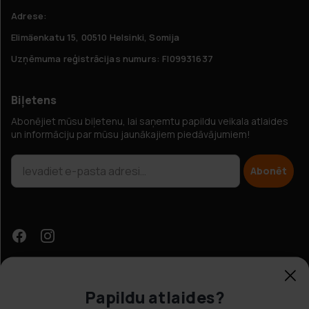
Adrese:
Elimäenkatu 15, 00510 Helsinki, Somija
Uzņēmuma reģistrācijas numurs: FI09931637
Biļetens
Abonējiet mūsu biļetenu, lai saņemtu papildu veikala atlaides
un informāciju par mūsu jaunākajiem piedāvājumiem!
Abonēt
Papildu atlaides?