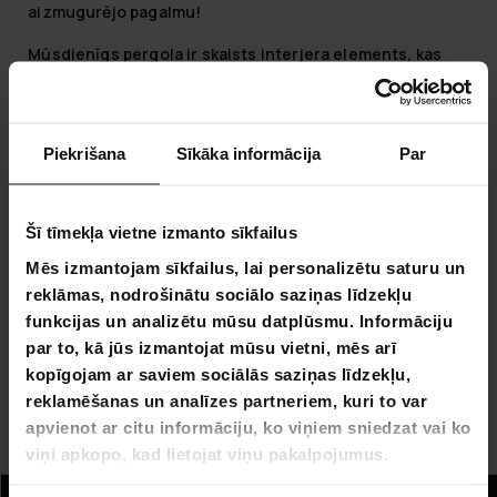
aizmugurējo pagalmu!
Mūsdienīgs pergola ir skaists interjera elements, kas
sadala jūsu pagalmu un rada skaistu, segtu atpūtas
zonu. Tādējādi jūs varat iegūt stilīgu aizsardzību un ēnu
savā pagalmā. Apvienojot eleganto pergolu ar savām
Piekrišana
Sīkāka informācija
Par
mīļākajām augiem vai krāšņām vītņām, jūs varat
pievienot savam pagalmam papildu romantikas, stila vai
vienkārši atpūtas telpas pieskārienu, pasargājoties no
Šī tīmekļa vietne izmanto sīkfailus
kaimiņu skatieniem!
Mēs izmantojam sīkfailus, lai personalizētu saturu un
Turklāt mūsu sortimentā esošie daudzpusīgie pergolas
reklāmas, nodrošinātu sociālo saziņas līdzekļu
ir aprīkoti ar atveramām žalūziju jumtiņiem. Tādējādi,
funkcijas un analizētu mūsu datplūsmu. Informāciju
aizverot jumtu, jūs iegūstat ēnu un aizsardzību no
par to, kā jūs izmantojat mūsu vietni, mēs arī
lietus. No otras puses, jūs varat regulēt žalūzijas un
kopīgojam ar saviem sociālās saziņas līdzekļu,
izlemt, cik daudz saules gaismas katru dienu vēlaties
reklamēšanas un analīzes partneriem, kuri to var
ielaist savā atpūtas zonā! Stilīgs interjera elements
apvienot ar citu informāciju, ko viņiem sniedzat vai ko
jūsu pagalmā, kas darbojas jebkurā laikā!
viņi apkopo, kad lietojat viņu pakalpojumus.