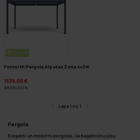
BEZ­MAK­SAS PIE­GĀ­DE
Fornorth Pergola Atputas Zona 4x3m
1539,00 €
2609,00 €
Lapa 1 no 1
Pergola
Eleganti un moderni pergolas, lai bagātinātu jūsu