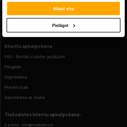
Informācija
Atļaut visu
Uzņēmuma informācija
Pielāgot
Par mums
Klientu apkalpošana
FAQ - Biežāk uzdotie jautājumi
Piegāde
Atgriešana
Pretenzijas
Sazinieties ar mums
Tiešsaistes klientu apkalpošana:
E-pasts: info@hobbybox.lv