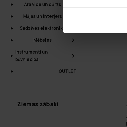
Āra vide un dārzs
Mājas un interjers
Sadzīves elektronika
Mēbeles
Instrumenti un
būvniecība
OUTLET
Ziemas zābaki