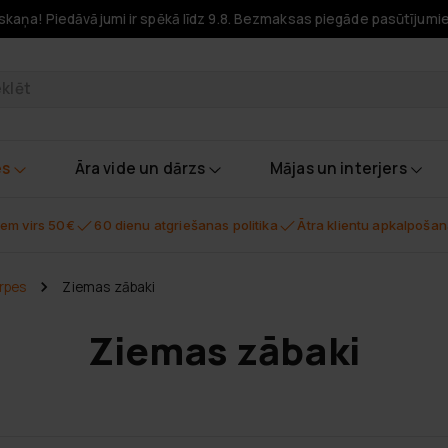
skaņa! Piedāvājumi ir spēkā līdz 9.8. Bezmaksas piegāde pasūtījumi
odukti
es
Āra vide un dārzs
Mājas un interjers
em virs 50€
60 dienu atgriešanas politika
Ātra klientu apkalpoša
rpes
Ziemas zābaki
Ziemas zābaki