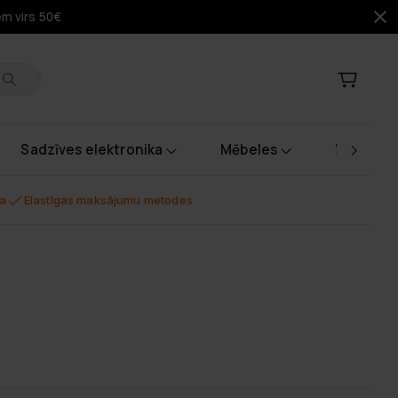
em virs 50€
Sadzīves elektronika
Mēbeles
Instrume
na
Elastīgas maksājumu metodes