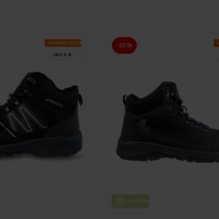
VA­SA­RAS IZ­SKA­ŅA
V
-30%
LĪDZ 9.8.
DE
BEZ­MAK­SAS PIE­GĀ­DE