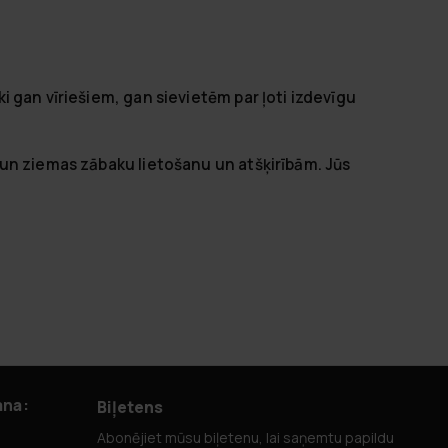
 gan vīriešiem, gan sievietēm par ļoti izdevīgu
un ziemas zābaku lietošanu un atšķirībām. Jūs
ana:
Biļetens
Abonējiet mūsu biļetenu, lai saņemtu papildu