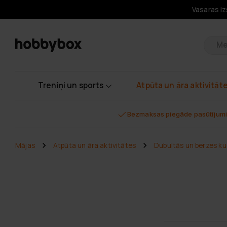
Vasaras iz
Pr
Treniņi un sports
Atpūta un āra aktivitāt
Bezmaksas piegāde pasūtījumi
Mājas
Atpūta un āra aktivitātes
Dubultās un berzes ku