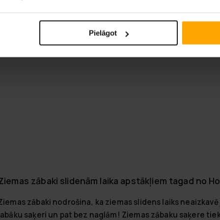
Pielāgot
Ziemas zābaki slidenām laika apstākļiem tagad no H
Ziemas zābaki nodrošina, ka ziemas slidens laiks neaizkavē 
labāku saķeri un pat bez naglām! Ziemas zābaku saķere tiek