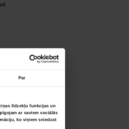
avi
Par
iņas līdzekļu funkcijas un
opīgojam ar saviem sociālās
rmāciju, ko viņiem sniedzat