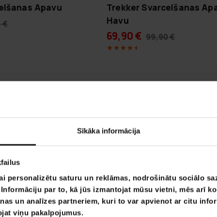
celšanas Apavu
Trekker Svarcelšanas Ap
Havu
 €
69,90 €
99,90 €
Lapa 1 no 1
Sīkāka informācija
failus
ai personalizētu saturu un reklāmas, nodrošinātu sociālo saz
nformāciju par to, kā jūs izmantojat mūsu vietni, mēs arī k
nas un analīzes partneriem, kuri to var apvienot ar citu info
tojat viņu pakalpojumus.