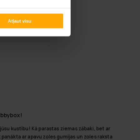
Atļaut visu
obbybox!
jūsu kustību! Kā parastas ziemas zābaki, bet ar
 panākta ar apavu zoles gumijas un zoles raksta