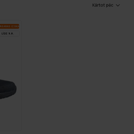
Kārtot pēc
A­SA­RAS IZ­SKA­ŅA
LĪDZ 9.8.