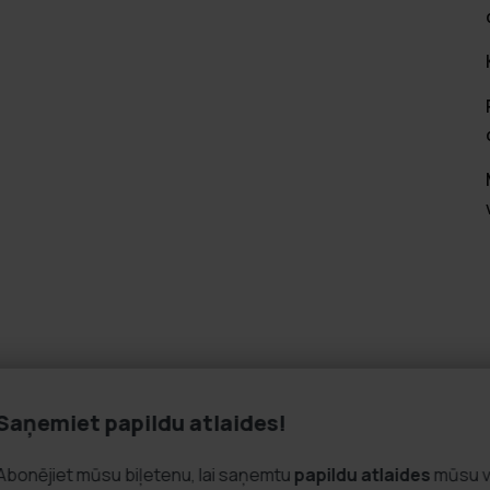
Saņemiet papildu atlaides!
Informācija
Klientu apk
Abonējiet mūsu biļetenu, lai saņemtu
papildu atlaid
Uzņēmuma informācija
FAQ - Biežāk u