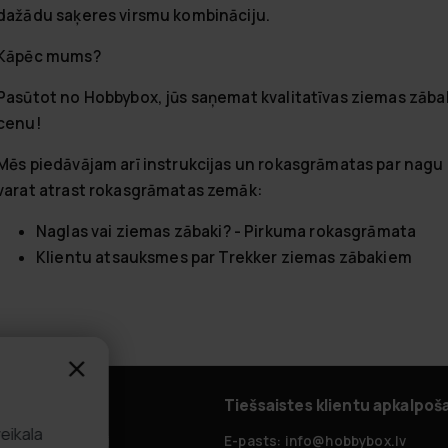
dažādu saķeres virsmu kombināciju.
Kāpēc mums?
Pasūtot no Hobbybox, jūs saņemat kvalitatīvas ziemas zābaki
cenu!
Mēs piedāvājam arī instrukcijas un rokasgrāmatas par nagu 
varat atrast rokasgrāmatas zemāk:
Naglas vai ziemas zābaki? - Pirkuma rokasgrāmata
Klientu atsauksmes par Trekker ziemas zābakiem
alpošana
Tiešsaistes klientu apkalpoš
es
mūsu veikala
zdotie jautājumi
E-pasts: info@hobbybox.lv