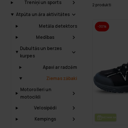
Treniņi un sports
2 produkti
Atpūta un āra aktivitātes
Metāla detektors
-30%
Medības
Dubultās un berzes
kurpes
Apavi ar radzēm
Ziemas zābaki
Motorolleri un
motocikli
Velosipēdi
BEZ­MAK­SAS PIE­GĀ­
Kempings