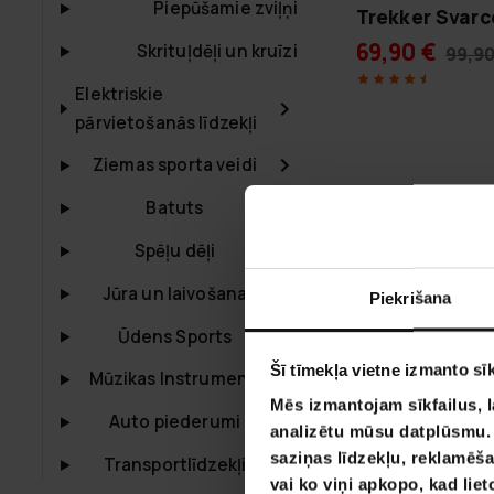
Piepūšamie zviļņi
Trekker Svar
69,90 €
Skrituļdēļi un kruīzi
99,90
Elektriskie
pārvietošanās līdzekļi
Ziemas sporta veidi
Batuts
Spēļu dēļi
Jūra un laivošana
Piekrišana
Ūdens Sports
Šī tīmekļa vietne izmanto sīk
Mūzikas Instrumenti
Mēs izmantojam sīkfailus, l
Auto piederumi
analizētu mūsu datplūsmu. I
saziņas līdzekļu, reklamēša
Transportlīdzekļi
vai ko viņi apkopo, kad lie