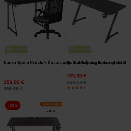
BEZ­MAK­SAS PIE­GĀ­DE
BEZ­MAK­SAS PIE­GĀ­DE
Kuura Spēļu Krēsls + Datorspēļu Galds Īpašais Komplekts
Kuura Gaming Datorspēļu Gal
159,00 €
259,00 €
249,00 €
399,00 €
VA­SA­RAS IZ­SKA­ŅA
-29%
LĪDZ 9.8.