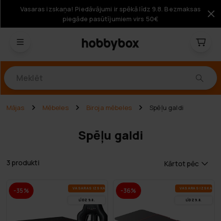
Vasaras izskaņa! Piedāvājumi ir spēkā līdz 9.8. Bezmaksas
piegāde pasūtījumiem virs 50€
Produkti
Mājas
Mēbeles
Biroja mēbeles
Spēļu galdi
Spēļu galdi
3 produkti
Kārtot pēc
VA­SA­RAS IZ­SKA­ŅA
VA­SA­RAS IZ­SKA­ŅA
-35%
-36%
LĪDZ 9.8.
LĪDZ 9.8.