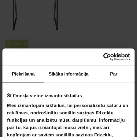
BEZ­MAK­SAS PIE­GĀ­DE
Kuura Gaming Datorspēļu Galds
119,00 €
Piekrišana
Sīkāka informācija
Par
169,00 €
Šī tīmekļa vietne izmanto sīkfailus
Mēs izmantojam sīkfailus, lai personalizētu saturu un
Lapa 1 no 1
reklāmas, nodrošinātu sociālo saziņas līdzekļu
funkcijas un analizētu mūsu datplūsmu. Informāciju
Spēļu galdi
par to, kā jūs izmantojat mūsu vietni, mēs arī
kopīgojam ar saviem sociālās saziņas līdzekļu,
Kvalitatīvs spēļu galds pacels jūsu spēļu pieredzi uz