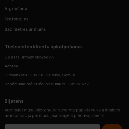
Atgriešana
Pretenzijas
Sazinieties ar mums
Tiešsaistes klientu apkalpošana:
E-pasts: info@hobbybox.lv
Adrese:
Elimäenkatu 15, 00510 Helsinki, Somija
Uzņēmuma reģistrācijas numurs: FI09931637
Biļetens
Abonējiet mūsu biļetenu, lai saņemtu papildu veikala atlaides
un informāciju par mūsu jaunākajiem piedāvājumiem!