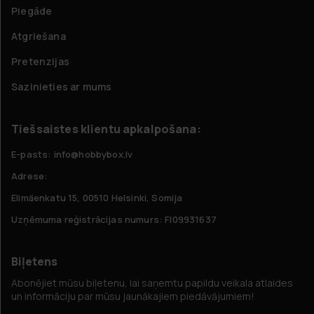
Piegāde
Atgriešana
Pretenzijas
Sazinieties ar mums
Tiešsaistes klientu apkalpošana:
E-pasts: info@hobbybox.lv
Adrese:
Elimäenkatu 15, 00510 Helsinki, Somija
Uzņēmuma reģistrācijas numurs: FI09931637
Biļetens
Abonējiet mūsu biļetenu, lai saņemtu papildu veikala atlaides
un informāciju par mūsu jaunākajiem piedāvājumiem!