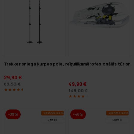
Trekker sniega kurpes pole, regulējams
Trekker Profesionālās tūrism
29,90 €
49,90 €
69,90 €
149,00 €
VA­SA­RAS IZ­SKA­ŅA
VA­SA­RAS IZ­SKA­ŅA
-39%
-46%
LĪDZ 9.8.
LĪDZ 9.8.