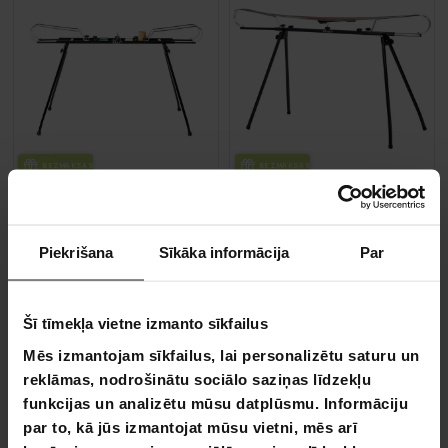
BEZ­MAK­SAS PIE­GĀ­DE
BEZ­MAK­SAS PIE­GĀ­DE
React slēpošanas vaska stends diviem slēpēm
React slēpošanas vaska sten
Piekrišana
Sīkāka informācija
Par
139,00 €
89,90 €
229,00 €
169,00 €
Šī tīmekļa vietne izmanto sīkfailus
Iepriekšpasūtījuma produkts –
Iepriekšpasūtījuma produkts –
Mēs izmantojam sīkfailus, lai personalizētu saturu un
piegādes sākas 30.09.2026
piegādes sākas 30.09.2026
reklāmas, nodrošinātu sociālo saziņas līdzekļu
funkcijas un analizētu mūsu datplūsmu. Informāciju
Lapa 1 no 1
par to, kā jūs izmantojat mūsu vietni, mēs arī