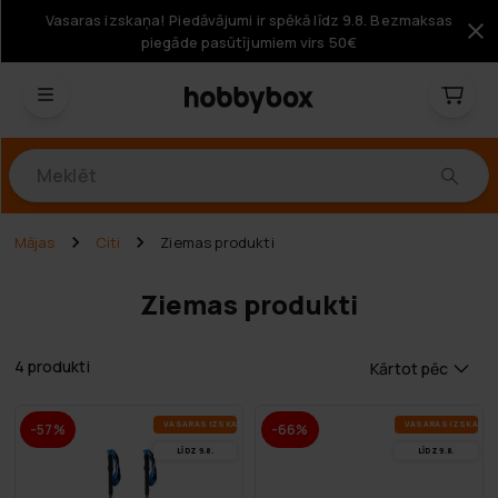
Vasaras izskaņa! Piedāvājumi ir spēkā līdz 9.8. Bezmaksas
piegāde pasūtījumiem virs 50€
Produkti
Mājas
Citi
Ziemas produkti
Ziemas produkti
4 produkti
Kārtot pēc
VA­SA­RAS IZ­SKA­ŅA
VA­SA­RAS IZ­SKA­ŅA
-57%
-66%
LĪDZ 9.8.
LĪDZ 9.8.