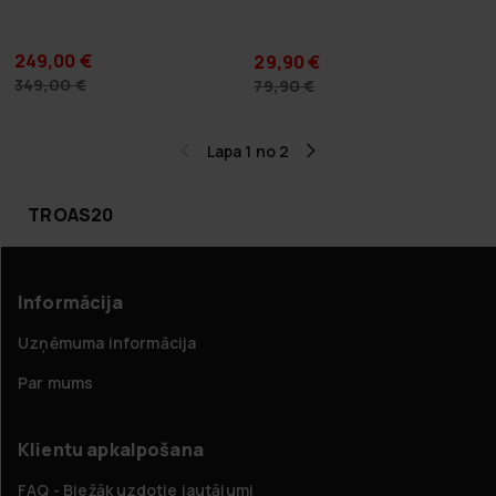
249,00 €
29,90 €
349,00 €
79,90 €
Lapa 1 no 2
TROAS20
Informācija
Uzņēmuma informācija
Par mums
Klientu apkalpošana
FAQ - Biežāk uzdotie jautājumi