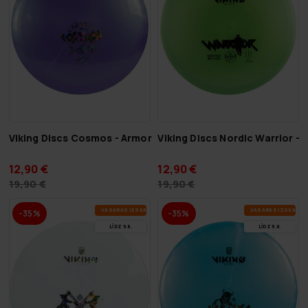
Viking Discs Cosmos - Armor
Viking Discs Nordic Warrior - 
12,90 €
12,90 €
19,90 €
19,90 €
VA­SA­RAS IZ­SKA­ŅA
VA­SA­RAS IZ­SKA­ŅA
-35%
-35%
LĪDZ 9.8.
LĪDZ 9.8.