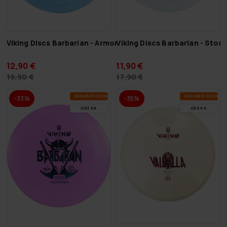
Viking Discs Barbarian - Armor
Viking Discs Barbarian - Stor
12,90 €
11,90 €
19,90 €
17,90 €
VA­SA­RAS IZ­SKA­ŅA
VA­SA­RAS IZ­SKA­ŅA
-33%
-35%
LĪDZ 9.8.
LĪDZ 9.8.