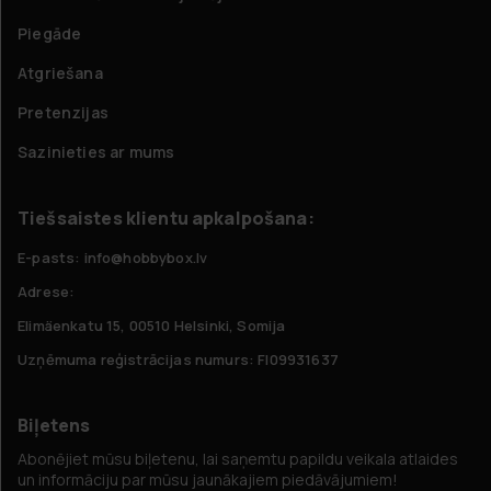
Piegāde
Atgriešana
Pretenzijas
Sazinieties ar mums
Tiešsaistes klientu apkalpošana:
E-pasts: info@hobbybox.lv
Adrese:
Elimäenkatu 15, 00510 Helsinki, Somija
Uzņēmuma reģistrācijas numurs: FI09931637
Biļetens
Abonējiet mūsu biļetenu, lai saņemtu papildu veikala atlaides
un informāciju par mūsu jaunākajiem piedāvājumiem!