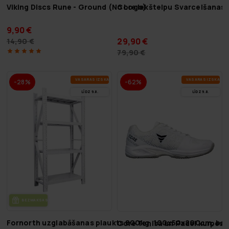
Viking Discs Rune - Ground (No Logo)
Core Iekštelpu Svarcelšanas 
9,90 €
29,90 €
14,90 €
79,90 €
VA­SA­RAS IZ­SKA­ŅA
VA­SA­RAS IZ­SKA­ŅA
-28%
-62%
LĪDZ 9.8.
LĪDZ 9.8.
BEZ­MAK­SAS PIE­GĀ­DE
Fornorth uzglabāšanas plaukts 800kg, 100x50x200cm, bal
Core Tenisa un Padel kurpes 