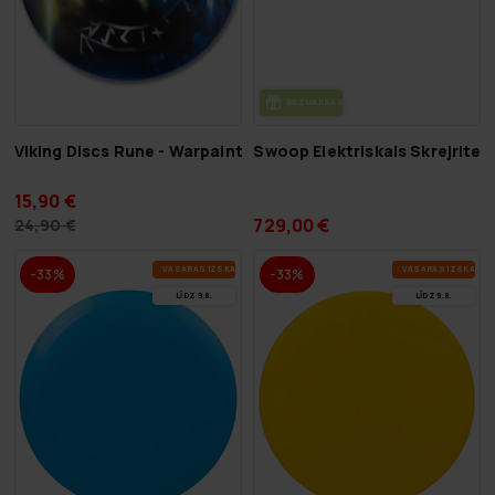
BEZ­MAK­SAS PIE­GĀ­DE
Viking Discs Rune - Warpaint
Swoop Elektriskais Skrejriten
15,90 €
729,00 €
24,90 €
VA­SA­RAS IZ­SKA­ŅA
VA­SA­RAS IZ­SKA­ŅA
-33%
-33%
LĪDZ 9.8.
LĪDZ 9.8.