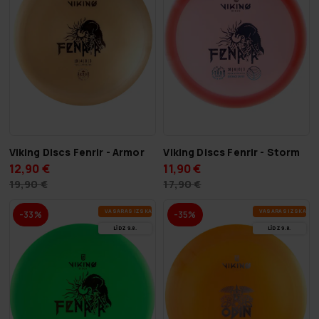
Viking Discs Fenrir - Armor
Viking Discs Fenrir - Storm
12,90 €
11,90 €
19,90 €
17,90 €
VA­SA­RAS IZ­SKA­ŅA
VA­SA­RAS IZ­SKA­ŅA
-33%
-35%
LĪDZ 9.8.
LĪDZ 9.8.