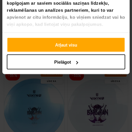
kopīgojam ar saviem sociālās saziņas līdzekļu,
reklamēšanas un analīzes partneriem, kuri to var
apvienot ar citu informāciju, ko viņiem sniedzat vai ko
viņi apkopo, kad lietojat viņu pakalpojumus.
Atļaut visu
Viking Discs Knife - Ground
Viking Discs Rune - Ground
9,90 €
9,90 €
Pielāgot
14,90 €
14,90 €
VA­SA­RAS IZ­SKA­ŅA
VA­SA­RAS IZ­SKA­ŅA
-35%
-33%
LĪDZ 9.8.
LĪDZ 9.8.