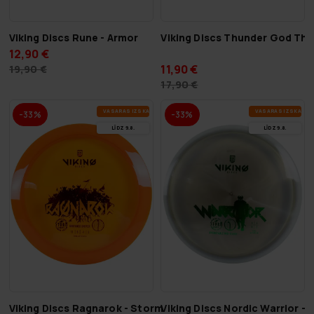
Viking Discs Rune - Armor
Viking Discs Thunder God Tho
12,90 €
11,90 €
19,90 €
17,90 €
VA­SA­RAS IZ­SKA­ŅA
VA­SA­RAS IZ­SKA­ŅA
-33%
-33%
LĪDZ 9.8.
LĪDZ 9.8.
Viking Discs Ragnarok - Storm
Viking Discs Nordic Warrior -