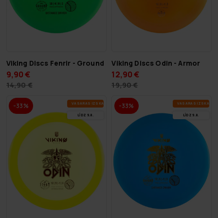
Viking Discs Fenrir - Ground
Viking Discs Odin - Armor
9,90 €
12,90 €
14,90 €
19,90 €
VA­SA­RAS IZ­SKA­ŅA
VA­SA­RAS IZ­SKA­ŅA
-33%
-33%
LĪDZ 9.8.
LĪDZ 9.8.