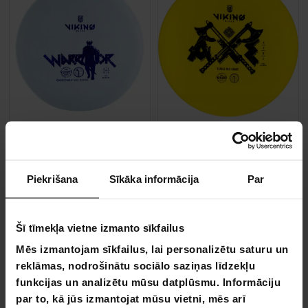
Viking Discs Nordic Warrior - Ground
Viking Discs Axe - Ground
9,90 €
Piekrišana
Sīkāka informācija
Par
9,90 €
14,90 €
14,90 €
Šī tīmekļa vietne izmanto sīkfailus
VA­SA­RAS IZ­SKA­ŅA
VA­SA­RAS IZ­SKA­ŅA
-33%
-33%
Mēs izmantojam sīkfailus, lai personalizētu saturu un
LĪDZ 9.8.
LĪDZ 9.8.
reklāmas, nodrošinātu sociālo saziņas līdzekļu
funkcijas un analizētu mūsu datplūsmu. Informāciju
par to, kā jūs izmantojat mūsu vietni, mēs arī