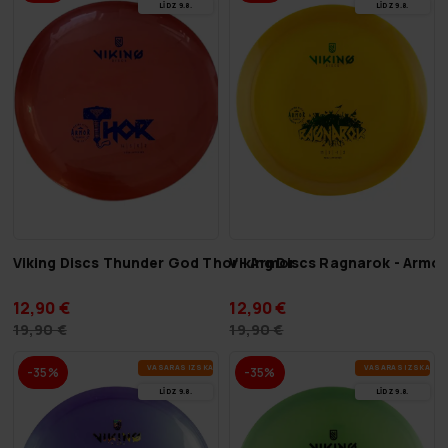
LĪDZ 9.8.
LĪDZ 9.8.
Viking Discs Thunder God Thor - Armor
Viking Discs Ragnarok - Armor
12,90 €
12,90 €
19,90 €
19,90 €
VA­SA­RAS IZ­SKA­ŅA
VA­SA­RAS IZ­SKA­ŅA
-35%
-35%
LĪDZ 9.8.
LĪDZ 9.8.