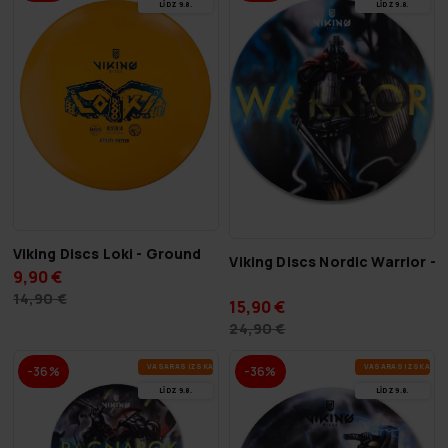
LĪDZ 9.8.
LĪDZ 9.8.
Viking Discs Loki - Ground
Viking Discs Nordic Warrior - 
9,90 €
14,90 €
15,90 €
24,90 €
VA­SA­RAS IZ­SKA­ŅA
VA­SA­RAS IZ­SKA­ŅA
-36%
-36%
LĪDZ 9.8.
LĪDZ 9.8.