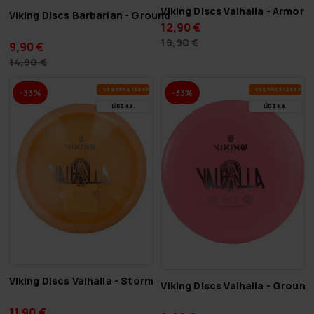
Viking Discs Valhalla - Armor
Viking Discs Barbarian - Ground
12,90 €
19,90 €
9,90 €
14,90 €
VA­SA­RAS IZ­SKA­ŅA
VA­SA­RAS IZ­SKA­ŅA
-33%
-33%
LĪDZ 9.8.
LĪDZ 9.8.
Viking Discs Valhalla - Storm
Viking Discs Valhalla - Ground
11,90 €