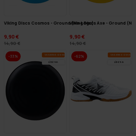
Viking Discs Cosmos - Ground (No Logo)
Viking Discs Axe - Ground (No
9,90 €
9,90 €
14,90 €
14,90 €
VA­SA­RAS IZ­SKA­ŅA
VA­SA­RAS IZ­SKA­ŅA
-33%
-62%
LĪDZ 9.8.
LĪDZ 9.8.