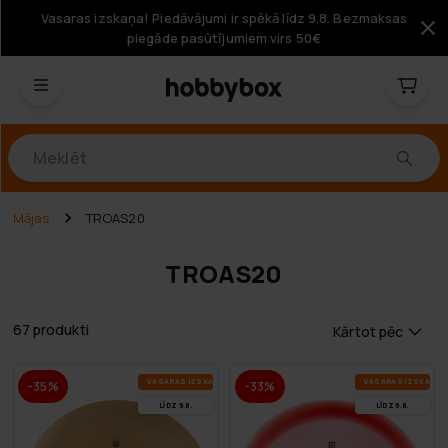
Vasaras izskaņa! Piedāvājumi ir spēkā līdz 9.8. Bezmaksas
piegāde pasūtījumiem virs 50€
Produkti
Mājas
TROAS20
TROAS20
67 produkti
Kārtot pēc
VA­SA­RAS IZ­SKA­ŅA
VA­SA­RAS IZ­SKA­ŅA
-35%
-33%
LĪDZ 9.8.
LĪDZ 9.8.