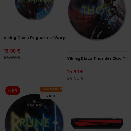
Viking Discs Ragnarok - Warpaint
15,90 €
24,90 €
Viking Discs Thunder God Tho
15,90 €
24,90 €
VA­SA­RAS IZ­SKA­ŅA
-36%
LĪDZ 9.8.