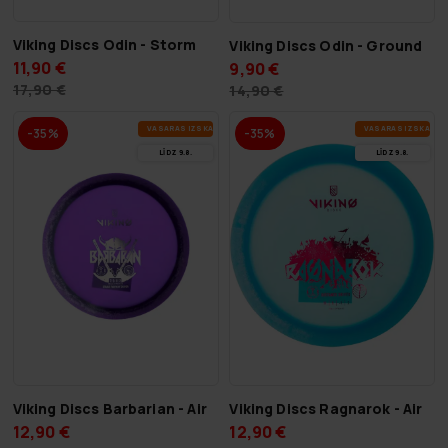
Viking Discs Odin - Storm
Viking Discs Odin - Ground
11,90 €
9,90 €
17,90 €
14,90 €
VA­SA­RAS IZ­SKA­ŅA
VA­SA­RAS IZ­SKA­ŅA
-35%
-35%
LĪDZ 9.8.
LĪDZ 9.8.
Viking Discs Barbarian - Air
Viking Discs Ragnarok - Air
12,90 €
12,90 €